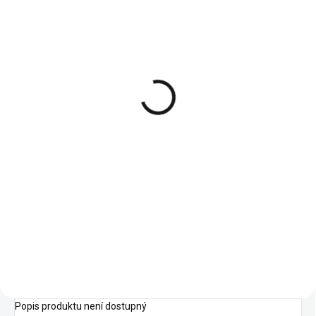
Vánoční ponožky
Vánoční ponožky Natalia
Mariana
69 Kč
69 Kč
57,02 Kč bez DPH
57,02 Kč bez DPH
Detail
Detail
Popis produktu není dostupný