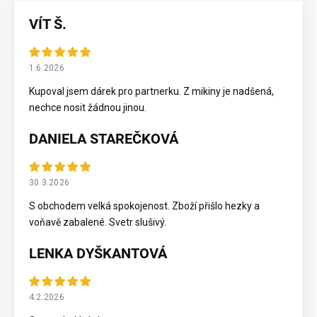
VÍT Š.
1.6.2026
Kupoval jsem dárek pro partnerku. Z mikiny je nadšená,
nechce nosit žádnou jinou.
DANIELA STAREČKOVÁ
30.3.2026
S obchodem velká spokojenost. Zboží přišlo hezky a
voňavě zabalené. Svetr slušivý.
LENKA DYŠKANTOVÁ
4.2.2026