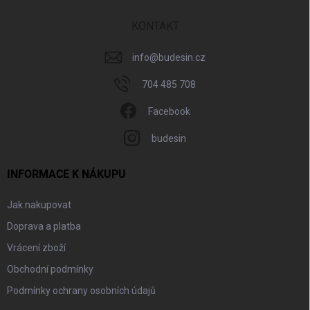
t
í
KONTAKT
info
@
budesin.cz
704 485 708
Facebook
budesin
INFORMACE K NÁKUPU
Jak nakupovat
Doprava a platba
Vrácení zboží
Obchodní podmínky
Podmínky ochrany osobních údajů