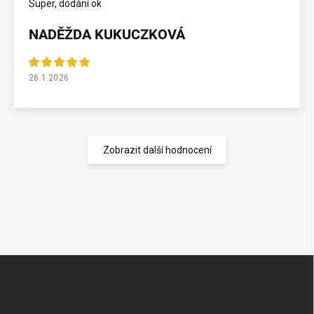
Super, dodání ok
NADĚŽDA KUKUCZKOVÁ
26.1.2026
Zobrazit další hodnocení
Z
á
p
a