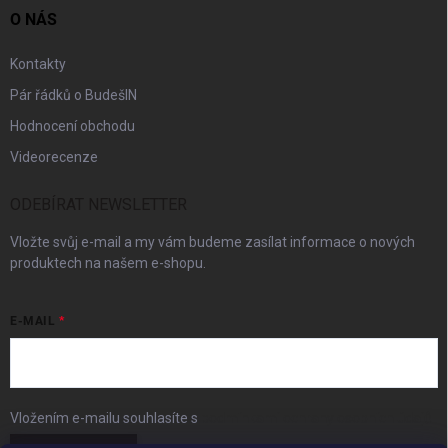
O NÁS
Kontakty
Pár řádků o BudešIN
Hodnocení obchodu
Videorecenze
ODEBÍRAT NEWSLETTER
Vložte svůj e-mail a my vám budeme zasílat informace o nových
produktech na našem e-shopu.
E-MAIL
Vložením e-mailu souhlasíte s
podmínkami ochrany osobních údajů