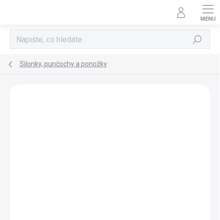
Přejít
na
obsah
Hledat
Silonky, punčochy a ponožky
Neohodnoceno
Podrobnosti hodnocení
POSLEDNÍ KUSY