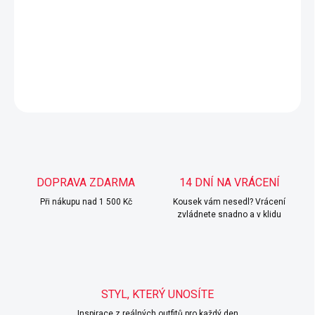
Příjemný materiál, perfektní střih.
Velikost UNI - sluší S, M a L.
DETAILNÍ INFORMACE
ZEPTAT SE
HLÍDAT
DOPRAVA ZDARMA
14 DNÍ NA VRÁCENÍ
Při nákupu nad 1 500 Kč
Kousek vám nesedl? Vrácení
zvládnete snadno a v klidu
STYL, KTERÝ UNOSÍTE
Inspirace z reálných outfitů pro každý den