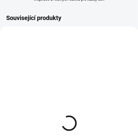
Související produkty
Žebrované bílé tílko
Žebrované růžové tílkko
Fashion s výšivkou
Fashion s výšivkou