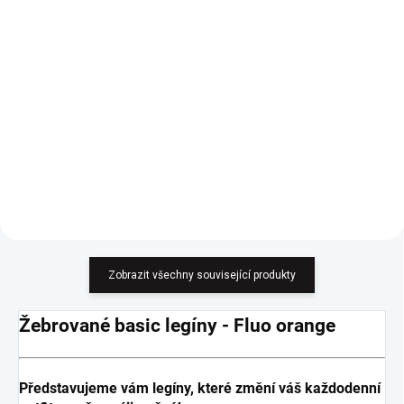
420 Kč
420 Kč
347,11 Kč bez DPH
347,11 Kč bez DPH
Do košíku
Do košíku
Žebrovaný, sedí na velikosti XS,
Žebrovaný, sedí na velikosti XS,
S, M.
S, M.
Zobrazit všechny související produkty
Žebrované basic legíny - Fluo orange
Představujeme vám legíny, které změní váš každodenní