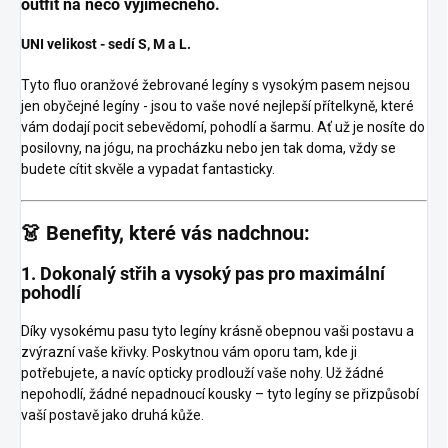
outfit na něco výjimečného.
UNI velikost - sedí S, M a L.
Tyto fluo oranžové žebrované legíny s vysokým pasem nejsou
jen obyčejné legíny - jsou to vaše nové nejlepší přítelkyně, které
vám dodají pocit sebevědomí, pohodlí a šarmu. Ať už je nosíte do
posilovny, na jógu, na procházku nebo jen tak doma, vždy se
budete cítit skvěle a vypadat fantasticky.
👗 Benefity, které vás nadchnou:
1. Dokonalý střih a vysoký pas pro maximální
pohodlí
Díky vysokému pasu tyto legíny krásně obepnou vaši postavu a
zvýrazní vaše křivky. Poskytnou vám oporu tam, kde ji
potřebujete, a navíc opticky prodlouží vaše nohy. Už žádné
nepohodlí, žádné nepadnoucí kousky – tyto legíny se přizpůsobí
vaší postavě jako druhá kůže.