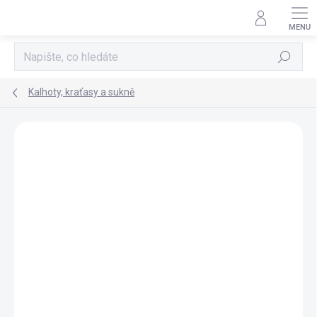
Přejít
na
obsah
Hledat
Kalhoty, kraťasy a sukně
Neohodnoceno
Podrobnosti hodnocení