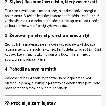
2. Stylový fluo oranžový odstín, který vás rozzáří
Fluo oranžová barva je nejen trendy, ale také dodává energii a
optimismus. V těchto legínách budete nepřehlédnutelná – ať už
v tělocvičně, na ulici nebo na fotkách na Instagramu. Jsou ideální
volbou pro ženy, které chtějí vyčnívat z davu.
3. Žebrovaný materiál pro extra šmrnc a styl
Žebrování na materiálu nejen skvěle vypadá, ale také dodává
legínám texturu a moderní vzhled. Tento detail z nich dělá módní
kousek, který snadno zkombinujete s topy, mikinami nebo
sportovními podprsenkami.
4. Pohodlí na prvním místě
Zapomeňte na škrábání, vytahování nebo nepříjemné švy!
Materiál je jemný, elastický a příjemný na dotek, takže je můžete
nosit celý den a stále se budete cítit skvěle.
💡 Proč si je zamilujete?