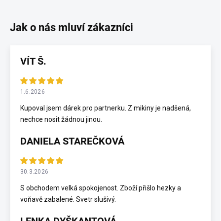
VÍT Š.
1.6.2026
Kupoval jsem dárek pro partnerku. Z mikiny je nadšená,
nechce nosit žádnou jinou.
DANIELA STAREČKOVÁ
30.3.2026
S obchodem velká spokojenost. Zboží přišlo hezky a
voňavě zabalené. Svetr slušivý.
LENKA DYŠKANTOVÁ