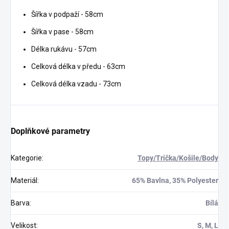
Šířka v podpaží - 58cm
Šířka v pase - 58cm
Délka rukávu - 57cm
Celková délka v předu - 63cm
Celková délka vzadu - 73cm
Doplňkové parametry
Kategorie
:
Topy/Trička/Košile/Body
Materiál
:
65% Bavlna, 35% Polyester
Barva
:
Bílá
Velikost
:
S, M, L