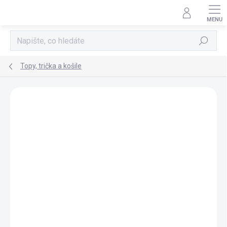
Přejít
na
obsah
Hledat
Topy, trička a košile
Neohodnoceno
Podrobnosti hodnocení