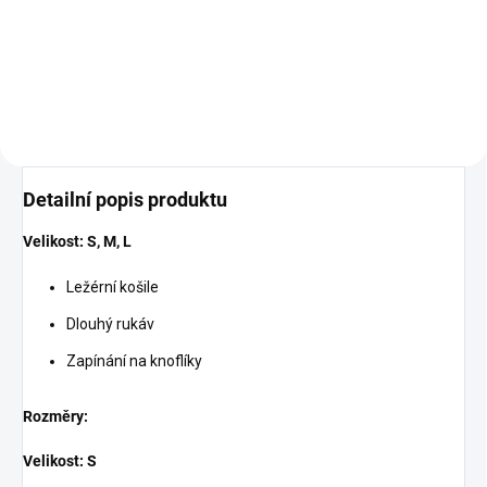
Lehoučký materiál. Velikost L.
Moderní a ležérní sukně s
rozparky. Velikost S, M a L.
Detailní popis produktu
Velikost: S, M, L
Ležérní košile
Dlouhý rukáv
Zapínání na knoflíky
Rozměry:
Velikost: S