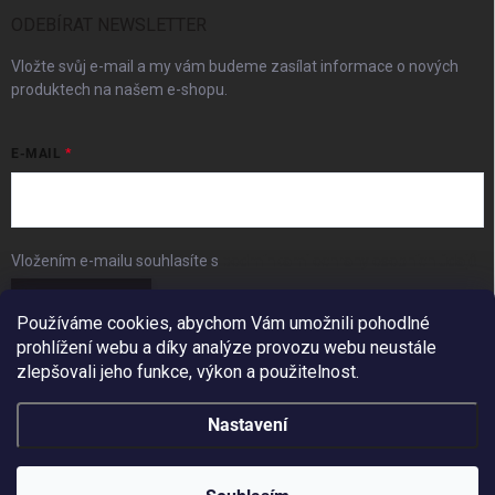
ODEBÍRAT NEWSLETTER
Vložte svůj e-mail a my vám budeme zasílat informace o nových
produktech na našem e-shopu.
E-MAIL
Vložením e-mailu souhlasíte s
podmínkami ochrany osobních údajů
Přihlásit se
Používáme cookies, abychom Vám umožnili pohodlné
prohlížení webu a díky analýze provozu webu neustále
FACEBOOK
zlepšovali jeho funkce, výkon a použitelnost.
Nastavení
Copyright 2026
BudešIN
. Všechna práva vyhrazena.
Redesign by
Filipesmedia 🧡