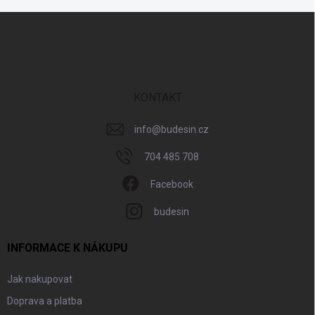
Z
á
p
a
t
í
KONTAKT
info
@
budesin.cz
704 485 708
Facebook
budesin
INFORMACE K NÁKUPU
Jak nakupovat
Doprava a platba