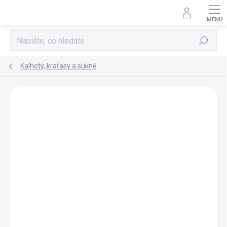
Přejít
na
obsah
Hledat
Kalhoty, kraťasy a sukně
Neohodnoceno
Podrobnosti hodnocení