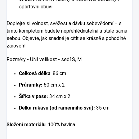
sportovní obuví
Dopřejte si volnost, svěžest a dávku sebevědomí – s
tímto kompletem budete nepřehlédnutelná a stále sama
sebou. Objevte, jak snadné je cítit se krásně a pohodlně
zároveň!
Rozměry - UNI velikost - sedí S, M.
Celková délka
: 86 cm
Průramky:
50 cm x 2
Šířka v pase:
34 cm x 2
Délka rukávu (od ramenního švu):
35 cm
Složení materiálu
: 100% bavlna.