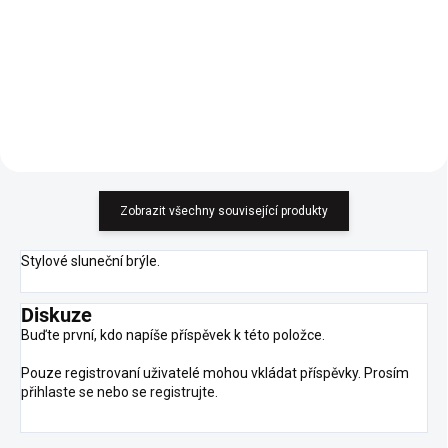
Volný střih a jemné detaily
Příjemný, pohodlný overal. Sedí
dodávají šatům ležérní a
na veli
romantický vzhled.
Zobrazit všechny související produkty
Stylové sluneční brýle.
Diskuze
Buďte první, kdo napíše příspěvek k této položce.
Pouze registrovaní uživatelé mohou vkládat příspěvky. Prosím
přihlaste se
nebo se
registrujte
.