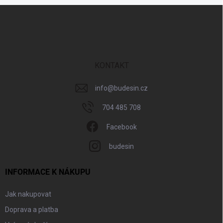
Z
á
p
a
t
í
KONTAKT
info
@
budesin.cz
704 485 708
Facebook
budesin
INFORMACE K NÁKUPU
Jak nakupovat
Doprava a platba