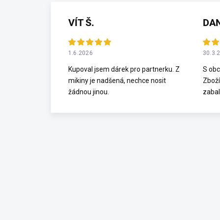
VÍT Š.
DA
1.6.2026
30.3.
Kupoval jsem dárek pro partnerku. Z
S obc
mikiny je nadšená, nechce nosit
Zboží
žádnou jinou.
zabal