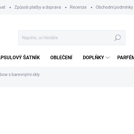
vat
Způsob platby a doprava
Recenze
Obchodní podmínky
Hledat
PSULOVÝ ŠATNÍK
OBLEČENÍ
DOPLŇKY
PARFÉ
nbow s barevnými skly
ocení
299 Kč
Měrná
SKLADEM
cena:
MŮŽEME DORUČIT DO:
11.8.2