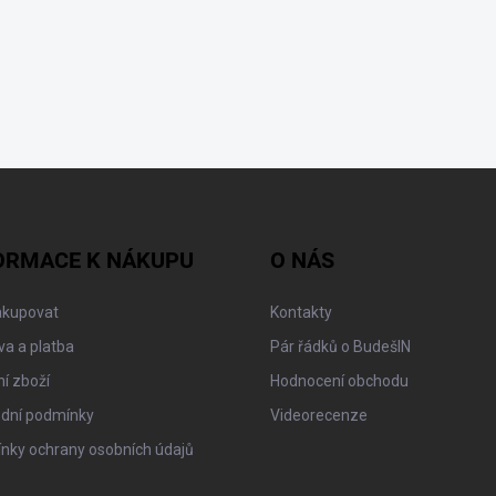
ORMACE K NÁKUPU
O NÁS
akupovat
Kontakty
a a platba
Pár řádků o BudešIN
í zboží
Hodnocení obchodu
dní podmínky
Videorecenze
nky ochrany osobních údajů