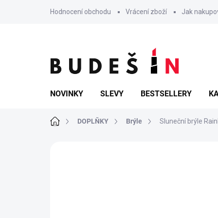
Přejít
Hodnocení obchodu
Vrácení zboží
Jak nakupo
na
obsah
NOVINKY
SLEVY
BESTSELLERY
KA
Domů
DOPLŇKY
Brýle
Sluneční brýle Rai
Neohodnoceno
Podrobnosti hodn