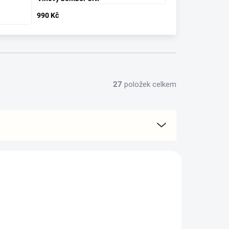
990 Kč
27
položek celkem