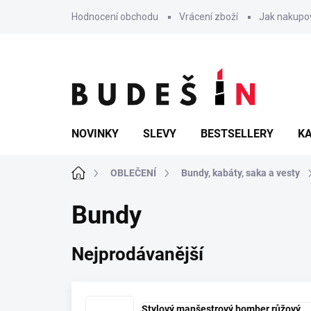
Přejít
Hodnocení obchodu
Vrácení zboží
Jak nakupo
na
obsah
NOVINKY
SLEVY
BESTSELLERY
KA
Domů
OBLEČENÍ
Bundy, kabáty, saka a vesty
Bundy
Nejprodávanější
Stylový manšestrový bomber růžový