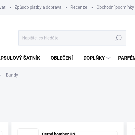
vat
Způsob platby a doprava
Recenze
Obchodní podmínky
Hledat
PSULOVÝ ŠATNÍK
OBLEČENÍ
DOPLŇKY
PARFÉ
Bundy
Černý bomber UNI