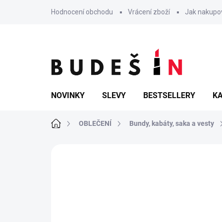
Přejít
Hodnocení obchodu
Vrácení zboží
Jak nakupo
na
obsah
NOVINKY
SLEVY
BESTSELLERY
KA
Domů
OBLEČENÍ
Bundy, kabáty, saka a vesty
Neohodnoceno
Podrobnosti hodn