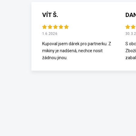
VÍT Š.
DA
1.6.2026
30.3.
Kupoval jsem dárek pro partnerku. Z
S obc
mikiny je nadšená, nechce nosit
Zboží
žádnou jinou.
zabal