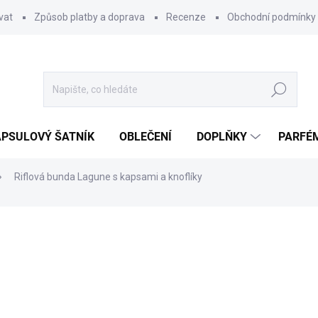
vat
Způsob platby a doprava
Recenze
Obchodní podmínky
Hledat
PSULOVÝ ŠATNÍK
OBLEČENÍ
DOPLŇKY
PARFÉ
Riflová bunda Lagune s kapsami a knoflíky
ocení
879 Kč
Měrná
ZVOLTE VARIANTU
cena: