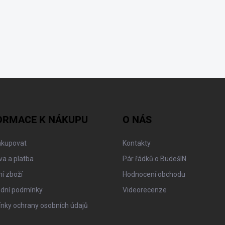
ORMACE K NÁKUPU
O NÁS
akupovat
Kontakty
a a platba
Pár řádků o BudešIN
í zboží
Hodnocení obchodu
dní podmínky
Videorecenze
nky ochrany osobních údajů