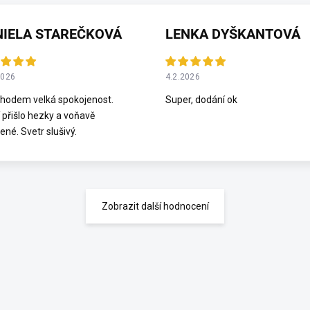
NIELA STAREČKOVÁ
LENKA DYŠKANTOVÁ
2026
4.2.2026
hodem velká spokojenost.
Super, dodání ok
 přišlo hezky a voňavě
ené. Svetr slušivý.
Zobrazit další hodnocení