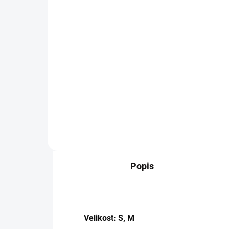
Černé žebrované kraťasy
Biker s vysokým pasem
369 Kč
304,96 Kč bez DPH
Detail
Popis
Velikost: S, M