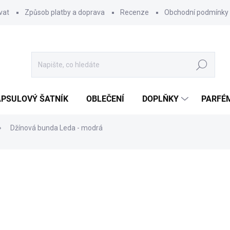
vat
Způsob platby a doprava
Recenze
Obchodní podmínky
Hledat
PSULOVÝ ŠATNÍK
OBLEČENÍ
DOPLŇKY
PARFÉ
Džínová bunda Leda - modrá
ocení
559 Kč
Měrná
ZVOLTE VARIANTU
cena: