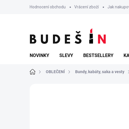
Přejít
Hodnocení obchodu
Vrácení zboží
Jak nakupo
na
obsah
NOVINKY
SLEVY
BESTSELLERY
KA
Domů
OBLEČENÍ
Bundy, kabáty, saka a vesty
Neohodnoceno
Podrobnosti hodn