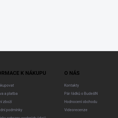
ORMACE K NÁKUPU
O NÁS
akupovat
Kontakty
a a platba
Pár řádků o BudešIN
í zboží
Hodnocení obchodu
dní podmínky
Videorecenze