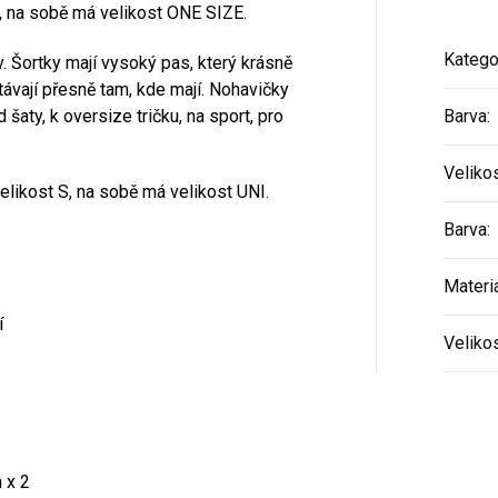
, na sobě má velikost ONE SIZE.
Katego
. Šortky mají vysoký pas, který krásně
távají přesně tam, kde mají. Nohavičky
 šaty, k oversize tričku, na sport, pro
Barva
:
Veliko
likost S, na sobě má velikost UNI.
Barva
:
Materi
í
Veliko
 x 2