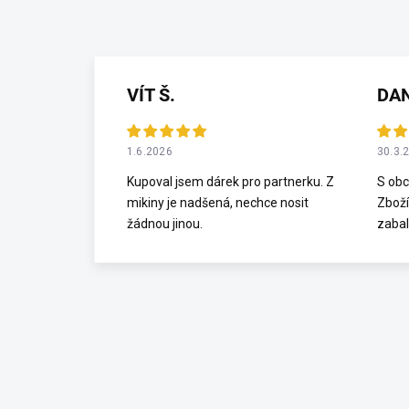
VÍT Š.
DA
1.6.2026
30.3.
Kupoval jsem dárek pro partnerku. Z
S obc
mikiny je nadšená, nechce nosit
Zboží
žádnou jinou.
zabal