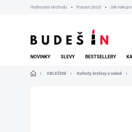
Přejít
Hodnocení obchodu
Vrácení zboží
Jak nakupo
na
obsah
NOVINKY
SLEVY
BESTSELLERY
KA
Domů
OBLEČENÍ
Kalhoty, kraťasy a sukně
Neohodnoceno
Podrobnosti hodn