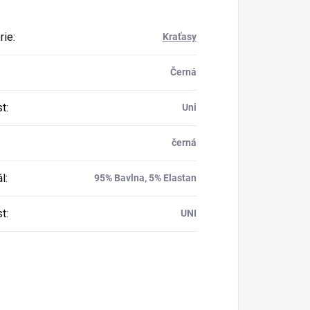
rie
:
Kraťasy
Černá
st
:
Uni
černá
ál
:
95% Bavlna, 5% Elastan
st
:
UNI