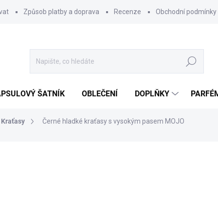
vat
Způsob platby a doprava
Recenze
Obchodní podmínky
Hledat
PSULOVÝ ŠATNÍK
OBLEČENÍ
DOPLŇKY
PARFÉ
Kraťasy
Černé hladké kraťasy s vysokým pasem MOJO
ocení
369 Kč
Měrná
SKLADEM
cena:
MŮŽEME DORUČIT DO:
10.8.2