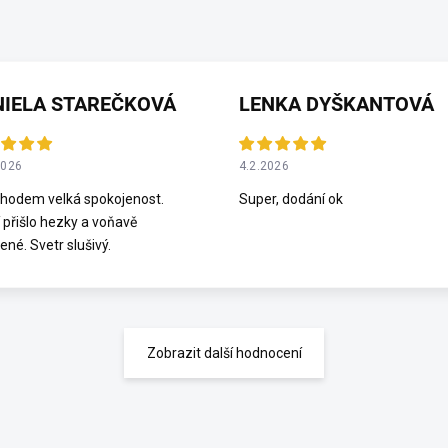
NIELA STAREČKOVÁ
LENKA DYŠKANTOVÁ
2026
4.2.2026
hodem velká spokojenost.
Super, dodání ok
 přišlo hezky a voňavě
ené. Svetr slušivý.
Zobrazit další hodnocení