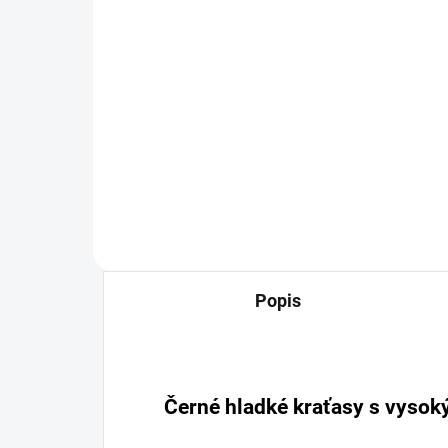
Bílé tričko basic Vasiliki
229 Kč
189,26 Kč bez DPH
Detail
Popis
Černé hladké kraťasy s vys