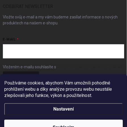
ODEBÍRAT NEWSLETTER
Vložte svůj e-mail a my vám budeme zasílat informace o nových
produktech na našem e-shopu.
E-MAIL
Vložením e-mailu souhlasíte s
podmínkami ochrany osobních údajů
Přihlásit se
Používáme cookies, abychom Vám umožnili pohodlné
prohlížení webu a díky analýze provozu webu neustále
FACEBOOK
zlepšovali jeho funkce, výkon a použitelnost.
Nastavení
Copyright 2026
BudešIN
. Všechna práva vyhrazena.
Redesign by
Filipesmedia 🧡