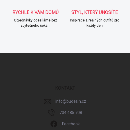
s
u
RYCHLE K VÁM DOMŮ
STYL, KTERÝ UNOSÍTE
Objednávky odesíláme bez
Inspirace z reálných outfitů pro
zbytečného čekání
každý den
Z
á
p
a
t
í
KONTAKT
info
@
budesin.cz
704 485 708
Facebook