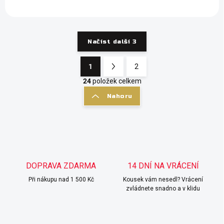
Načíst další 3
1
2
O
S
v
t
24
položek celkem
l
r
Nahoru
á
á
d
n
a
k
c
o
í
p
v
r
á
v
DOPRAVA ZDARMA
14 DNÍ NA VRÁCENÍ
n
k
í
Při nákupu nad 1 500 Kč
Kousek vám nesedl? Vrácení
y
zvládnete snadno a v klidu
v
ý
p
i