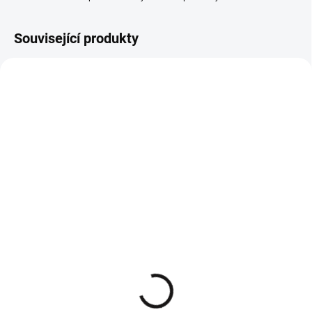
Související produkty
Crop top tričko Everyday
Lehká mikina s potiskem
basic Latte
NY bílá uni