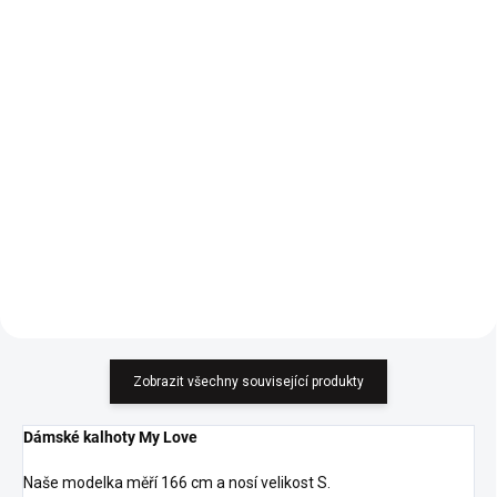
465 Kč
590 Kč
384,30 Kč bez DPH
487,60 Kč bez DPH
Detail
Do košíku
Must-have každého šatníku. Crop
Lehká mikina v bílé barvě. Sedne
top střih. 98% bavlna, 2%
od velikosti XS po L.
elastan.
Zobrazit všechny související produkty
Dámské kalhoty My Love
Naše modelka měří 166 cm a nosí velikost S.