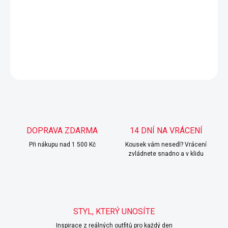
Jejich střih je úzký, což zdůrazňuje postavu, a trhání
dodává kalhotám trendy a neformální charakter.
DETAILNÍ INFORMACE
ZEPTAT SE
HLÍDAT
DOPRAVA ZDARMA
14 DNÍ NA VRÁCENÍ
Při nákupu nad 1 500 Kč
Kousek vám nesedl? Vrácení
zvládnete snadno a v klidu
STYL, KTERÝ UNOSÍTE
Inspirace z reálných outfitů pro každý den