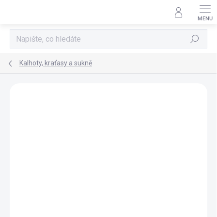
Přejít
na
obsah
Hledat
Kalhoty, kraťasy a sukně
Neohodnoceno
Podrobnosti hodnocení