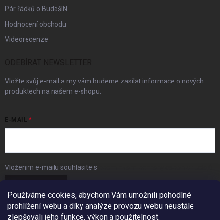
Pár řádků o BudešIN
Hodnocení obchodu
Videorecenze
ODEBÍRAT NEWSLETTER
Vložte svůj e-mail a my vám budeme zasílat informace o nových
produktech na našem e-shopu.
E-MAIL
Vložením e-mailu souhlasíte s
podmínkami ochrany osobních údajů
Přihlásit se
Používáme cookies, abychom Vám umožnili pohodlné
prohlížení webu a díky analýze provozu webu neustále
FACEBOOK
zlepšovali jeho funkce, výkon a použitelnost.