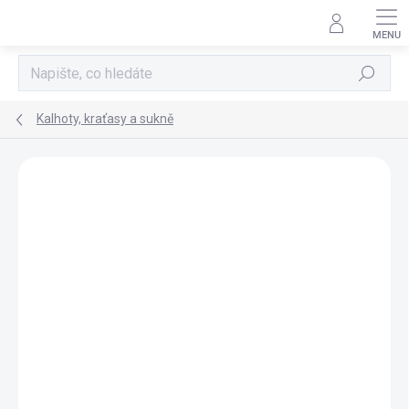
Přejít
na
obsah
Hledat
Kalhoty, kraťasy a sukně
Neohodnoceno
Podrobnosti hodnocení
TIP