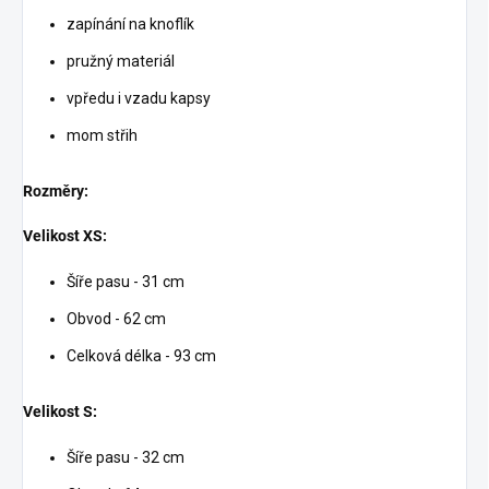
zapínání na knoflík
pružný materiál
vpředu i vzadu kapsy
mom střih
Rozměry:
Velikost XS:
Šíře pasu - 31 cm
Obvod - 62 cm
Celková délka - 93 cm
Velikost S:
Šíře pasu - 32 cm