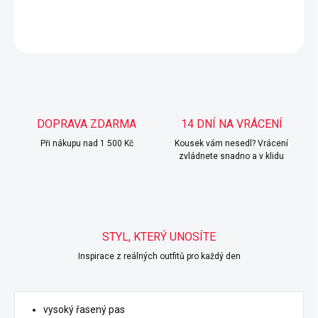
DETAILNÍ INFORMACE
ZEPTAT SE
HLÍDAT
DOPRAVA ZDARMA
14 DNÍ NA VRÁCENÍ
Při nákupu nad 1 500 Kč
Kousek vám nesedl? Vrácení
zvládnete snadno a v klidu
STYL, KTERÝ UNOSÍTE
Inspirace z reálných outfitů pro každý den
vysoký řasený pas