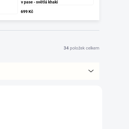
v pase - světlá khaki
699 Kč
34
položek celkem
BESTSELLER