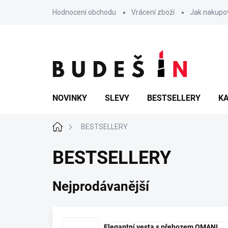
Přejít
Hodnocení obchodu
Vrácení zboží
Jak nakupo
na
obsah
NOVINKY
SLEVY
BESTSELLERY
KA
Domů
BESTSELLERY
BESTSELLERY
Nejprodávanější
Elegantní vesta s přehozem OMANI