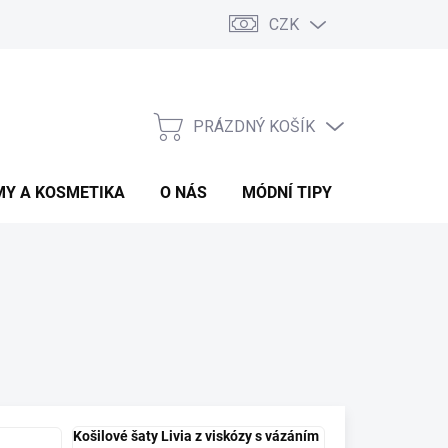
CZK
Podmínky ochrany osobních údajů
O nás
PRÁZDNÝ KOŠÍK
NÁKUPNÍ
KOŠÍK
MY A KOSMETIKA
O NÁS
MÓDNÍ TIPY
Košilové šaty Livia z viskózy s vázáním