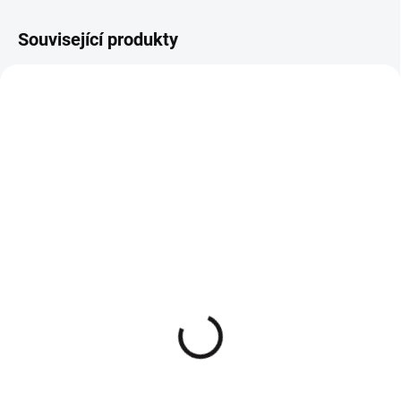
Související produkty
Elegantní široké kalhoty
Elegantní široké kalhoty
Selena béžové
Selena mocca