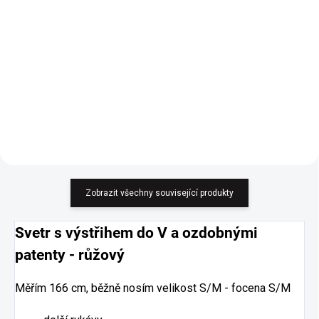
659 Kč
659 Kč
544,63 Kč bez DPH
544,63 Kč bez DPH
Detail
Detail
ELEGANTNÍ, VOLNĚJŠÍ STŘIH.
ELEGANTNÍ, VOLNĚJŠÍ STŘIH.
Zobrazit všechny související produkty
Svetr s výstřihem do V a ozdobnými
patenty - růžový
Měřím 166 cm, běžně nosím velikost S/M - focena S/M