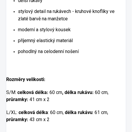
delší rukávy
stylový detail na rukávech - kruhové knoflíky ve
zlaté barvě na manžetce
moderní a stylový kousek
příjemný elastický materiál
pohodlný na celodenní nošení
Rozměry velikosti:
S/M:
celková délka:
60 cm
, délka rukávu:
60 cm,
průramky:
41 cm x 2
L/XL:
celková délka
: 60 cm,
délka rukávu
: 61 cm,
průramky:
43 cm x 2