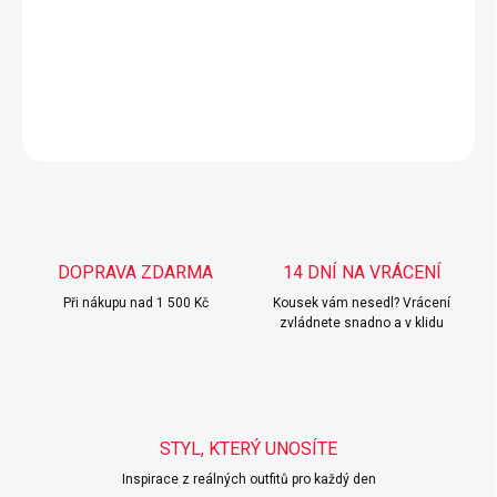
Elegantní úpletový svetr.
DETAILNÍ INFORMACE
ZEPTAT SE
HLÍDAT
DOPRAVA ZDARMA
14 DNÍ NA VRÁCENÍ
Při nákupu nad 1 500 Kč
Kousek vám nesedl? Vrácení
zvládnete snadno a v klidu
STYL, KTERÝ UNOSÍTE
Inspirace z reálných outfitů pro každý den