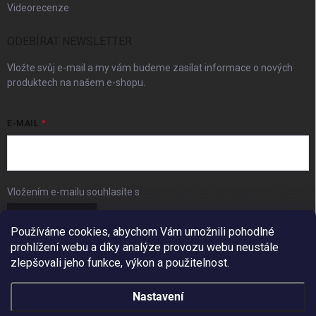
Videorecenze
ODEBÍRAT NEWSLETTER
Vložte svůj e-mail a my vám budeme zasílat informace o nových
produktech na našem e-shopu.
E-MAIL
Vložením e-mailu souhlasíte s
podmínkami ochrany osobních údajů
Přihlásit se
Používáme cookies, abychom Vám umožnili pohodlné
prohlížení webu a díky analýze provozu webu neustále
FACEBOOK
zlepšovali jeho funkce, výkon a použitelnost.
Nastavení