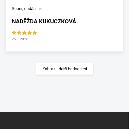
Super, dodání ok
NADĚŽDA KUKUCZKOVÁ
26.1.2026
Zobrazit další hodnocení
Z
á
p