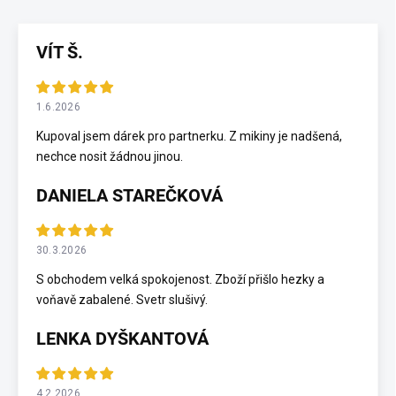
VÍT Š.
1.6.2026
Kupoval jsem dárek pro partnerku. Z mikiny je nadšená,
nechce nosit žádnou jinou.
DANIELA STAREČKOVÁ
30.3.2026
S obchodem velká spokojenost. Zboží přišlo hezky a
voňavě zabalené. Svetr slušivý.
LENKA DYŠKANTOVÁ
4.2.2026