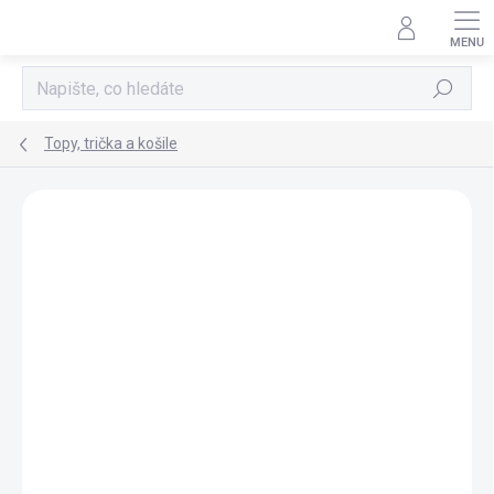
Přejít
na
obsah
Hledat
Topy, trička a košile
Neohodnoceno
Podrobnosti hodnocení