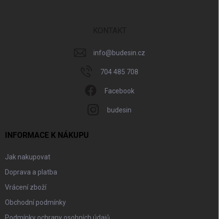
a
t
í
KONTAKT
info
@
budesin.cz
704 485 708
Facebook
budesin
INFORMACE K NÁKUPU
Jak nakupovat
Doprava a platba
Vrácení zboží
Obchodní podmínky
Podmínky ochrany osobních údajů