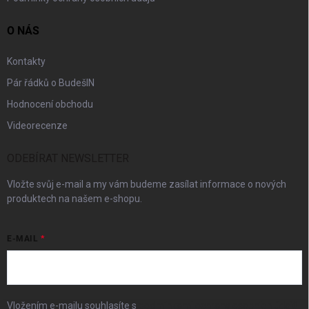
O NÁS
Kontakty
Pár řádků o BudešIN
Hodnocení obchodu
Videorecenze
ODEBÍRAT NEWSLETTER
Vložte svůj e-mail a my vám budeme zasílat informace o nových
produktech na našem e-shopu.
E-MAIL
Vložením e-mailu souhlasíte s
podmínkami ochrany osobních údajů