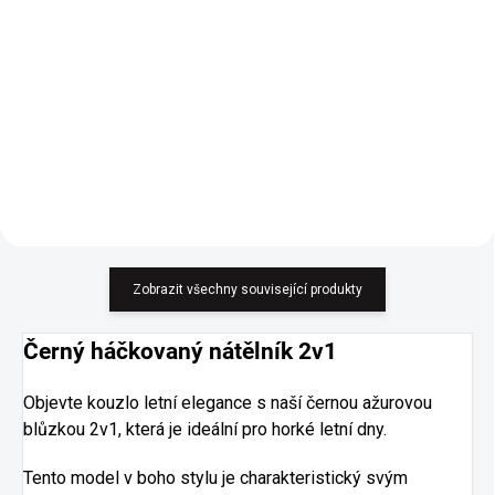
Summer Kiss černá
Summer Kiss modrá
680 Kč
680 Kč
561,98 Kč bez DPH
561,98 Kč bez DPH
Do košíku
Do košíku
Zobrazit všechny související produkty
Černý háčkovaný nátělník 2v1
Objevte kouzlo letní elegance s naší černou ažurovou
blůzkou 2v1, která je ideální pro horké letní dny.
Tento model v boho stylu je charakteristický svým