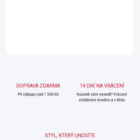
Sedí na velikost XS, S a M.
Áčkový střih.
DETAILNÍ INFORMACE
ZEPTAT SE
HLÍDAT
DOPRAVA ZDARMA
14 DNÍ NA VRÁCENÍ
Při nákupu nad 1 500 Kč
Kousek vám nesedl? Vrácení
zvládnete snadno a v klidu
STYL, KTERÝ UNOSÍTE