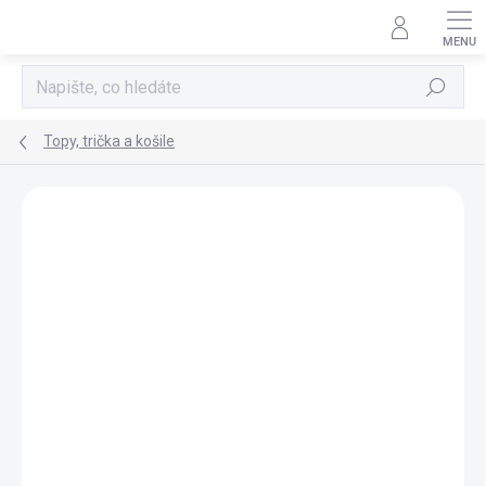
Přejít
na
obsah
Hledat
Topy, trička a košile
Neohodnoceno
Podrobnosti hodnocení