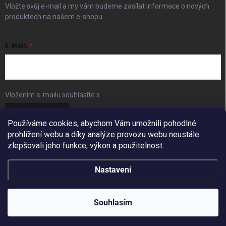
Vložte svůj e-mail a my vám budeme zasílat informace o nových
produktech na našem e-shopu.
E-MAIL
Vložením e-mailu souhlasíte s
podmínkami ochrany osobních údajů
Přihlásit se
Používáme cookies, abychom Vám umožnili pohodlné
prohlížení webu a díky analýze provozu webu neustále
FACEBOOK
zlepšovali jeho funkce, výkon a použitelnost.
Nastavení
Copyright 2026
BudešIN
. Všechna práva vyhrazena.
Redesign by
Filipesmedia 🧡
Souhlasím
Vytvořil Shoptet
10% SLEVA