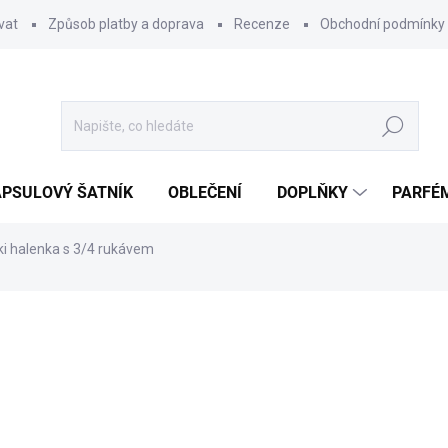
vat
Způsob platby a doprava
Recenze
Obchodní podmínky
Hledat
PSULOVÝ ŠATNÍK
OBLEČENÍ
DOPLŇKY
PARFÉ
i halenka s 3/4 rukávem
ocení
649 Kč
Měrná
ZVOLTE VARIANTU
cena: