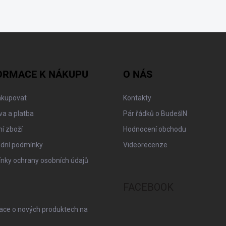
ORMACE K NÁKUPU
O NÁS
akupovat
Kontakty
a a platba
Pár řádků o BudešIN
í zboží
Hodnocení obchodu
dní podmínky
Videorecenze
nky ochrany osobních údajů
FACEBOOK
mace o nových produktech na