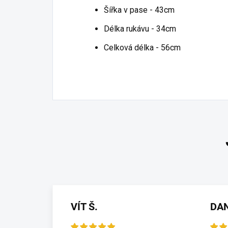
Šířka v pase - 43cm
Délka rukávu - 34cm
Celková délka - 56cm
VÍT Š.
DA