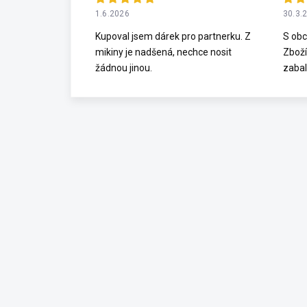
1.6.2026
30.3.
Kupoval jsem dárek pro partnerku. Z
S obc
mikiny je nadšená, nechce nosit
Zboží
žádnou jinou.
zabal