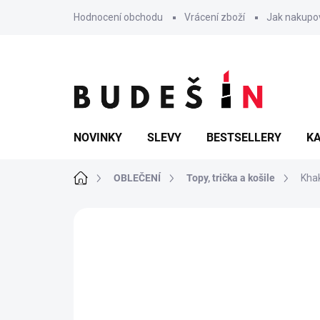
Přejít
Hodnocení obchodu
Vrácení zboží
Jak nakupo
na
obsah
NOVINKY
SLEVY
BESTSELLERY
KA
Domů
OBLEČENÍ
Topy, trička a košile
Khak
Neohodnoceno
Podrobnosti hodn