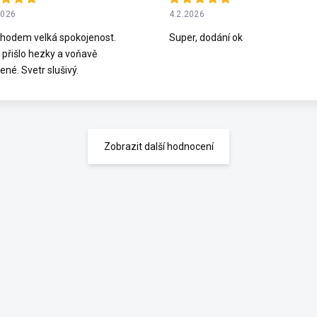
2026
4.2.2026
hodem velká spokojenost.
Super, dodání ok
 přišlo hezky a voňavě
ené. Svetr slušivý.
Zobrazit další hodnocení