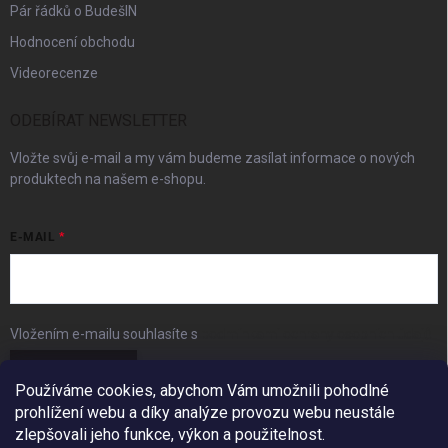
Pár řádků o BudešIN
Hodnocení obchodu
Videorecenze
ODEBÍRAT NEWSLETTER
Vložte svůj e-mail a my vám budeme zasílat informace o nových
produktech na našem e-shopu.
E-MAIL
Vložením e-mailu souhlasíte s
podmínkami ochrany osobních údajů
Přihlásit se
Používáme cookies, abychom Vám umožnili pohodlné
prohlížení webu a díky analýze provozu webu neustále
FACEBOOK
zlepšovali jeho funkce, výkon a použitelnost.