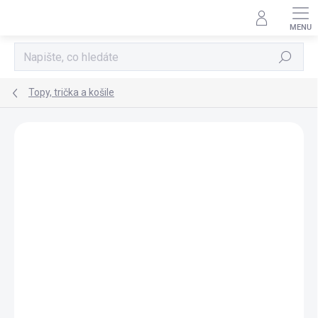
Přejít
na
obsah
Hledat
Topy, trička a košile
Neohodnoceno
Podrobnosti hodnocení