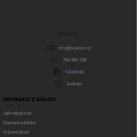
á
p
a
t
í
KONTAKT
info
@
budesin.cz
704 485 708
Facebook
budesin
INFORMACE K NÁKUPU
Jak nakupovat
Doprava a platba
Vrácení zboží