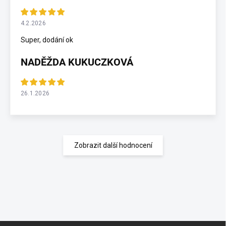
4.2.2026
Super, dodání ok
NADĚŽDA KUKUCZKOVÁ
26.1.2026
Zobrazit další hodnocení
Z