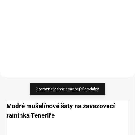
Splétaná kabelka Tarni
Sluneční brýle Joni s
se světlým uchem
růžovými skly
789 Kč
269 Kč
652,07 Kč bez DPH
222,31 Kč bez DPH
Do košíku
Do košíku
Zobrazit všechny související produkty
Modré mušelínové šaty na zavazovací
ramínka Tenerife