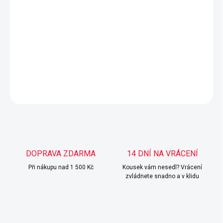
Mušelínové šaty na léto nabízejí lehkost a pohodlí pro
teplé dny.
DETAILNÍ INFORMACE
ZEPTAT SE
HLÍDAT
DOPRAVA ZDARMA
14 DNÍ NA VRÁCENÍ
Při nákupu nad 1 500 Kč
Kousek vám nesedl? Vrácení
zvládnete snadno a v klidu