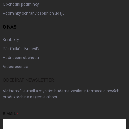
Obchodní podmínky
Podmínky ochrany osobních údajů
O NÁS
Kontakty
Pár řádků o BudešIN
Hodnocení obchodu
Videorecenze
ODEBÍRAT NEWSLETTER
Vložte svůj e-mail a my vám budeme zasílat informace o nových
produktech na našem e-shopu.
E-MAIL