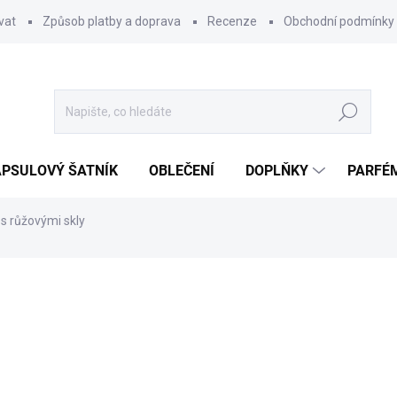
vat
Způsob platby a doprava
Recenze
Obchodní podmínky
Hledat
PSULOVÝ ŠATNÍK
OBLEČENÍ
DOPLŇKY
PARFÉ
 s růžovými skly
ocení
269 Kč
Měrná
SKLADEM
cena:
MŮŽEME DORUČIT DO:
12.8.2