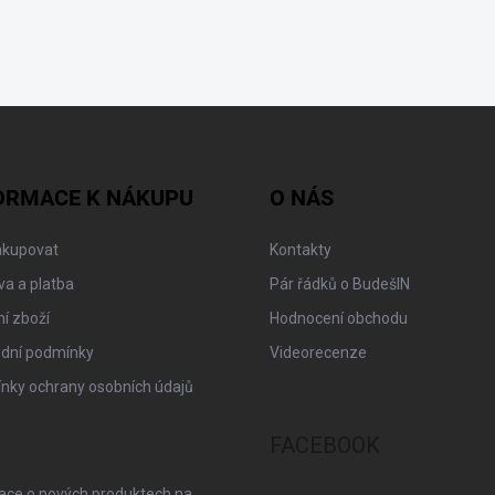
ORMACE K NÁKUPU
O NÁS
akupovat
Kontakty
a a platba
Pár řádků o BudešIN
í zboží
Hodnocení obchodu
dní podmínky
Videorecenze
nky ochrany osobních údajů
FACEBOOK
mace o nových produktech na