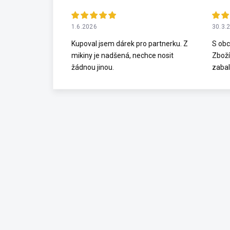
1.6.2026
30.3.
Kupoval jsem dárek pro partnerku. Z
S obc
mikiny je nadšená, nechce nosit
Zboží
žádnou jinou.
zabal