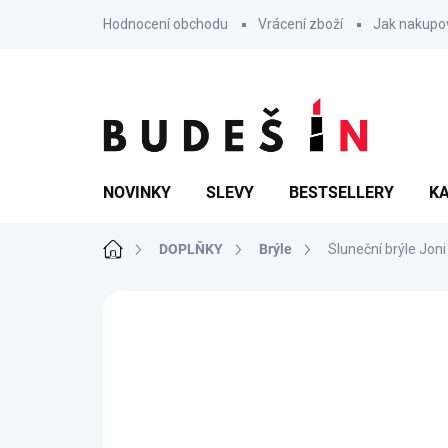
Přejít
Hodnocení obchodu
Vrácení zboží
Jak nakupo
na
obsah
NOVINKY
SLEVY
BESTSELLERY
KA
Domů
DOPLŇKY
Brýle
Sluneční brýle Joni
Neohodnoceno
Podrobnosti hodn