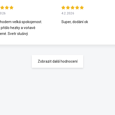
2026
4.2.2026
hodem velká spokojenost.
Super, dodání ok
 přišlo hezky a voňavě
ené. Svetr slušivý.
Zobrazit další hodnocení