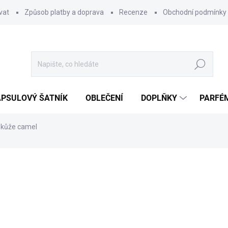
vat
Způsob platby a doprava
Recenze
Obchodní podmínky
Hledat
PSULOVÝ ŠATNÍK
OBLEČENÍ
DOPLŇKY
PARFÉ
 kůže camel
ocení
590 Kč
Měrná
SKLADEM
cena:
MŮŽEME DORUČIT DO:
10.8.2