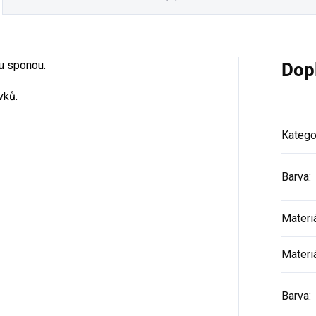
u sponou.
Dop
vků.
Katego
Barva
:
Materi
Materi
Barva
: