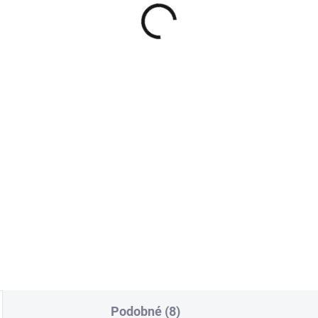
šile s dlouhým
Bílé mokasíny s řetíz
kávem Purity uni
860 Kč
žová
710,74 Kč bez DPH
0 Kč
Detai
,54 Kč bez DPH
Do košíku
gantní. Přirozená. Nadčasová.
ý a minimalistický design -
ický límeček, jemné knoflíky,
časová linie.
Podobné (8)