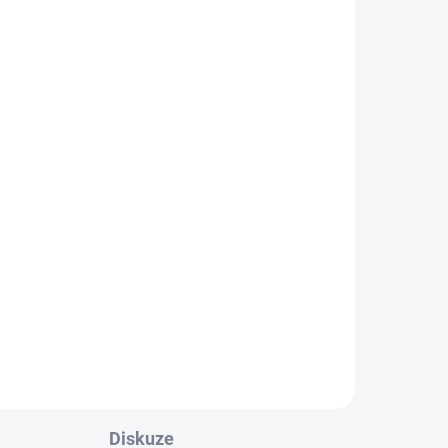
kem
l
Diskuze