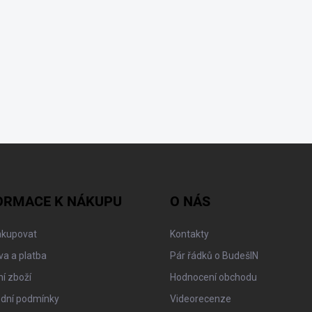
ORMACE K NÁKUPU
O NÁS
akupovat
Kontakty
a a platba
Pár řádků o BudešIN
í zboží
Hodnocení obchodu
dní podmínky
Videorecenze