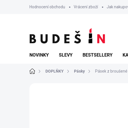
Přejít
Hodnocení obchodu
Vrácení zboží
Jak nakupo
na
obsah
NOVINKY
SLEVY
BESTSELLERY
KA
Domů
DOPLŇKY
Pásky
Pásek z broušené
Neohodnoceno
Podrobnosti hodn