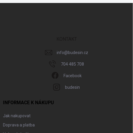
Z
á
p
a
t
í
KONTAKT
info
@
budesin.cz
704 485 708
Facebook
budesin
INFORMACE K NÁKUPU
Jak nakupovat
Doprava a platba