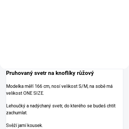
Detail
Detail
Velmi pohodlné skinny kalhoty.
Jejich střih je úzký, což
zdůrazňuje postavu, a trhání
dodává kalhotám trendy a
neformální charakter.
Pruhovaný svetr na knoflíky růžový
Modelka měří 166 cm, nosí velikost S/M, na sobě má
velikost ONE SIZE.
Lehoučký a nadýchaný svetr, do kterého se budeš chtít
zachumlat.
Svěží jarní kousek.