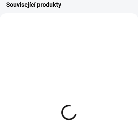
Související produkty
Džíny s trháním My Love
Bílé tričko basic Vasiliki
899 Kč
229 Kč
742,98 Kč bez DPH
189,26 Kč bez DPH