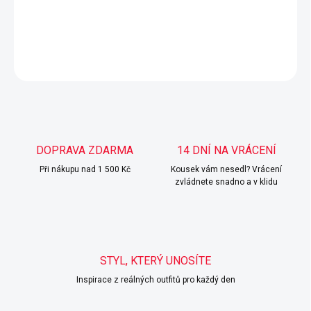
Lehoučký svetr v pastelových barvách. UNI velikost.
DETAILNÍ INFORMACE
ZEPTAT SE
HLÍDAT
DOPRAVA ZDARMA
14 DNÍ NA VRÁCENÍ
Při nákupu nad 1 500 Kč
Kousek vám nesedl? Vrácení
zvládnete snadno a v klidu
STYL, KTERÝ UNOSÍTE
Inspirace z reálných outfitů pro každý den