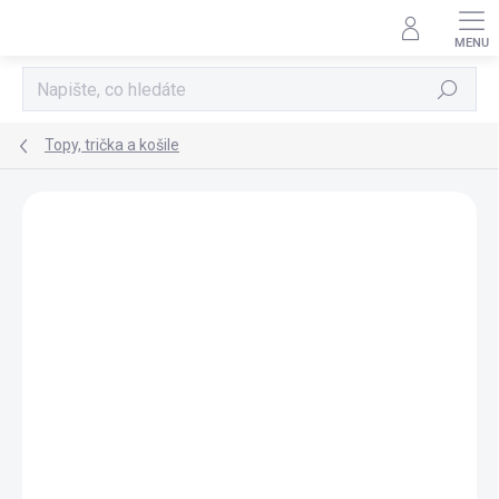
Přejít
na
obsah
Hledat
Topy, trička a košile
Neohodnoceno
Podrobnosti hodnocení