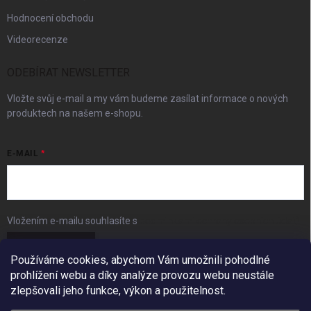
Hodnocení obchodu
Videorecenze
ODEBÍRAT NEWSLETTER
Vložte svůj e-mail a my vám budeme zasílat informace o nových
produktech na našem e-shopu.
E-MAIL
Vložením e-mailu souhlasíte s
podmínkami ochrany osobních údajů
Přihlásit se
Používáme cookies, abychom Vám umožnili pohodlné
prohlížení webu a díky analýze provozu webu neustále
FACEBOOK
zlepšovali jeho funkce, výkon a použitelnost.