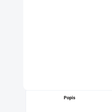
Oversize svetr na
Ove
zapínání hnědý uni
zap
599 Kč
59
495,04 Kč bez DPH
495
Do košíku
Pro milovnice oversize kousků.
Pro
Velmi hladký a měkký svetr.
Velm
Popis