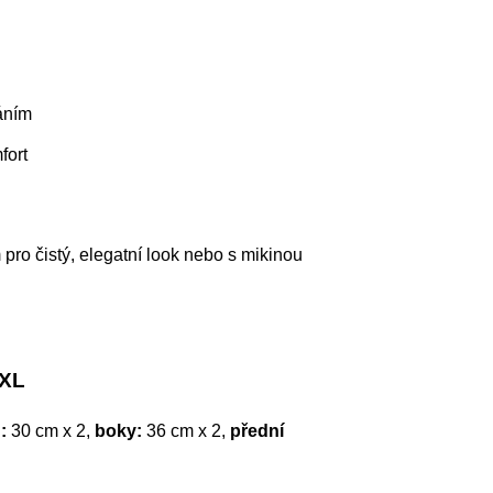
áním
fort
 pro čistý, elegatní look nebo s mikinou
 XL
:
30 cm x 2,
boky:
36 cm x 2,
přední