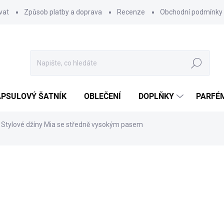
vat
Způsob platby a doprava
Recenze
Obchodní podmínky
Hledat
PSULOVÝ ŠATNÍK
OBLEČENÍ
DOPLŇKY
PARFÉ
Stylové džíny Mia se středně vysokým pasem
ocení
690 Kč
Měrná
ZVOLTE VARIANTU
cena: