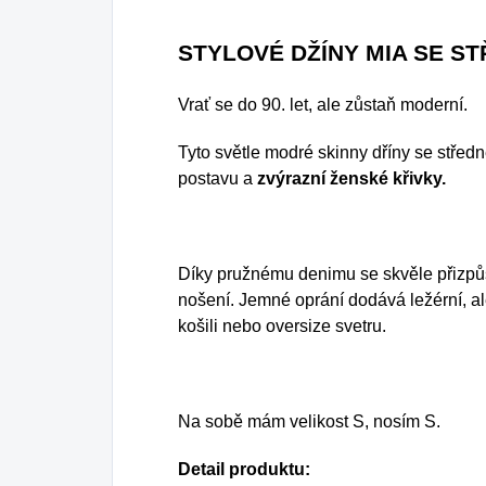
STYLOVÉ DŽÍNY MIA SE S
Vrať se do 90. let, ale zůstaň moderní.
Tyto světle modré skinny dříny se stř
postavu a
zvýrazní ženské křivky.
Díky pružnému denimu se skvěle přizpůs
nošení. Jemné oprání dodává ležérní, ale 
košili nebo oversize svetru.
Na sobě mám velikost S, nosím S.
Detail produktu: