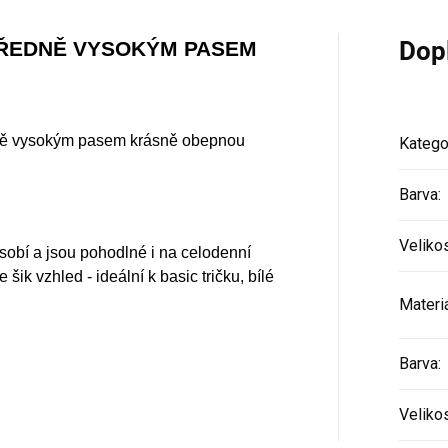
Dop
TŘEDNĚ VYSOKÝM PASEM
edně vysokým pasem krásně obepnou
Katego
Barva
:
Veliko
obí a jsou pohodlné i na celodenní
šik vzhled - ideální k basic tričku, bílé
Materi
Barva
:
Veliko