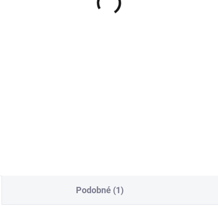
rsize svetr na
Oversize svetr na
ínání zelený uni
zapínání modrý uni
9 Kč
599 Kč
,04 Kč bez DPH
495,04 Kč bez DPH
Do košíku
Do košíku
 milovnice oversize kousků.
Pro milovnice oversize kousk
i hladký a měkký svetr.
Velmi hladký a měkký svetr.
Podobné (1)