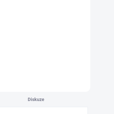
Oversize svetr na
zapínání skořicový uni
599 Kč
495,04 Kč bez DPH
Do košíku
ů.
Pro milovnice oversize kousků.
Velmi hladký a měkký svetr.
Diskuze