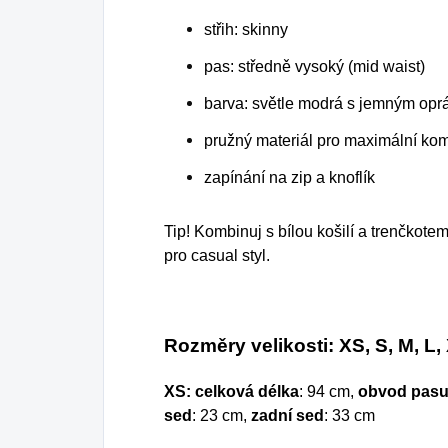
střih: skinny
pas: středně vysoký (mid waist)
barva: světle modrá s jemným opr
pružný materiál pro maximální kom
zapínání na zip a knoflík
Tip!
Kombinuj s bílou košilí a trenčkotem
pro casual styl.
Rozměry velikosti: XS, S, M, L,
XS:
celková délka
: 94 cm,
obvod pasu
sed
: 23 cm,
zadní sed
: 33 cm