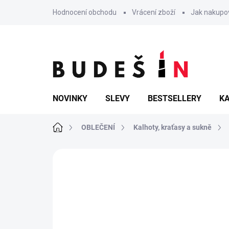
Přejít
Hodnocení obchodu
Vrácení zboží
Jak nakupo
na
obsah
NOVINKY
SLEVY
BESTSELLERY
KA
Domů
OBLEČENÍ
Kalhoty, kraťasy a sukně
Neohodnoceno
Podrobnosti hodn