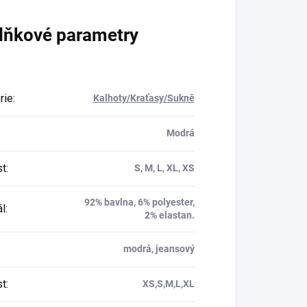
lňkové parametry
rie
:
Kalhoty/Kraťasy/Sukně
Modrá
st
:
S, M, L, XL, XS
92% bavlna, 6% polyester,
ál
:
2% elastan.
modrá, jeansový
st
:
XS,S,M,L,XL