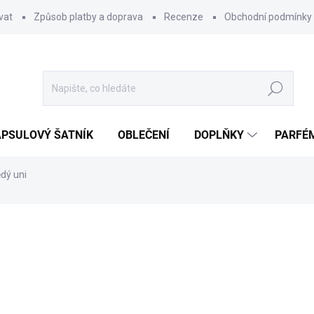
vat
Způsob platby a doprava
Recenze
Obchodní podmínky
Hledat
PSULOVÝ ŠATNÍK
OBLEČENÍ
DOPLŇKY
PARFÉ
dý uni
ocení
599 Kč
Měrná
SKLADEM