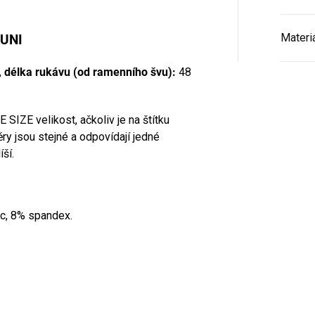
Materi
 UNI
,
délka rukávu (od ramenního švu):
48
 SIZE velikost, ačkoliv je na štítku
y jsou stejné a odpovídají jedné
íší.
ic, 8% spandex.