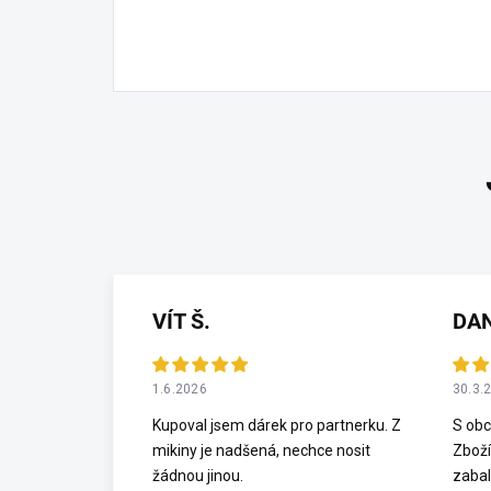
VÍT Š.
DA
1.6.2026
30.3.
Kupoval jsem dárek pro partnerku. Z
S obc
mikiny je nadšená, nechce nosit
Zboží
žádnou jinou.
zabal