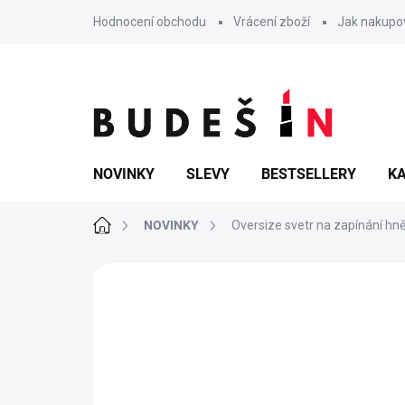
Přejít
Hodnocení obchodu
Vrácení zboží
Jak nakupo
na
obsah
NOVINKY
SLEVY
BESTSELLERY
KA
Domů
NOVINKY
Oversize svetr na zapínání hně
Neohodnoceno
Podrobnosti hodn
POSLEDNÍ KUSY