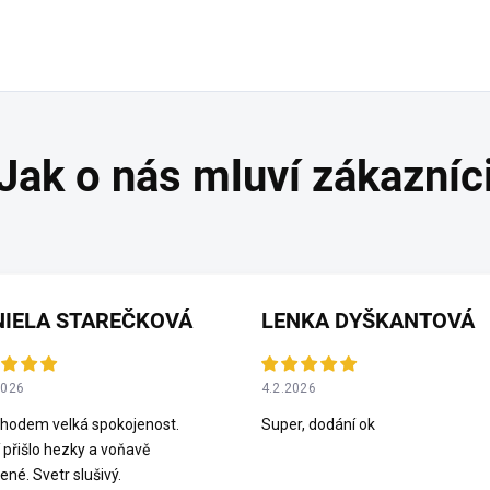
NIELA STAREČKOVÁ
LENKA DYŠKANTOVÁ
2026
4.2.2026
hodem velká spokojenost.
Super, dodání ok
 přišlo hezky a voňavě
ené. Svetr slušivý.