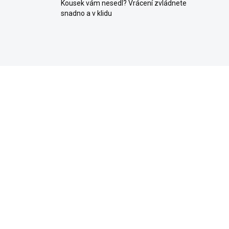
Kousek vám nesedl? Vrácení zvládnete
snadno a v klidu
ELLER