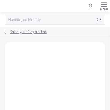
Přejít
na
obsah
Hledat
Kalhoty, kraťasy a sukně
Neohodnoceno
Podrobnosti hodnocení