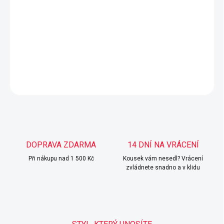
Stylové světle modré skinny džíny se středně vysokým
pasem. které dokonale zvýrazní postavu a zároveň jsou
díky pružnému materiálu pohodlné na celý den. Skvělý
základ pro casual i elegantní outfit.
DETAILNÍ INFORMACE
ZEPTAT SE
HLÍDAT
DOPRAVA ZDARMA
14 DNÍ NA VRÁCENÍ
Při nákupu nad 1 500 Kč
Kousek vám nesedl? Vrácení
zvládnete snadno a v klidu