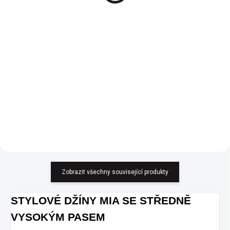
Oversize svetr na
Oversize svetr na
zapínání hnědý uni
zapínání zelený uni
599 Kč
599 Kč
495,04 Kč bez DPH
495,04 Kč bez DPH
Do košíku
Do košíku
Pro milovnice oversize kousků.
Pro milovnice oversize kousků.
Velmi hladký a měkký svetr.
Velmi hladký a měkký svetr.
Zobrazit všechny související produkty
STYLOVÉ DŽÍNY MIA SE STŘEDNĚ
VYSOKÝM PASEM