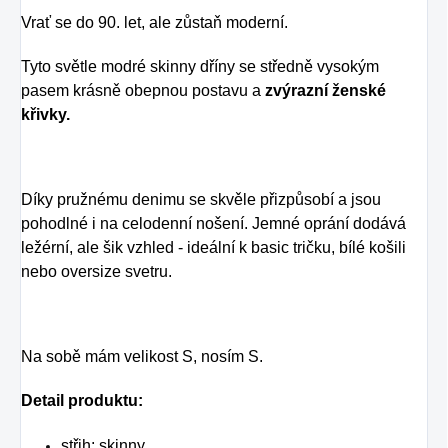
Vrať se do 90. let, ale zůstaň moderní.
Tyto světle modré skinny dříny se středně vysokým
pasem krásně obepnou postavu a
zvýrazní ženské
křivky.
Díky pružnému denimu se skvěle přizpůsobí a jsou
pohodlné i na celodenní nošení. Jemné oprání dodává
ležérní, ale šik vzhled - ideální k basic tričku, bílé košili
nebo oversize svetru.
Na sobě mám velikost S, nosím S.
Detail produktu:
střih: skinny