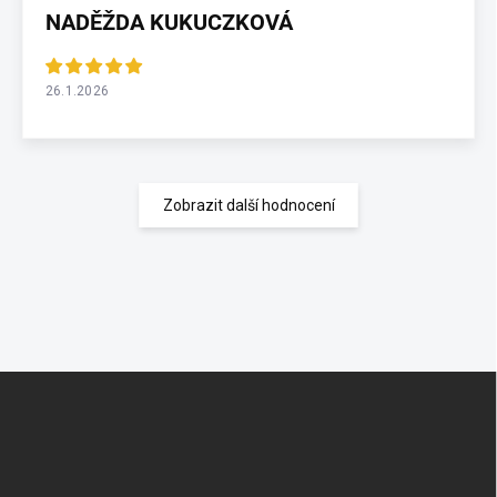
NADĚŽDA KUKUCZKOVÁ
26.1.2026
Zobrazit další hodnocení
Z
á
p
a
t