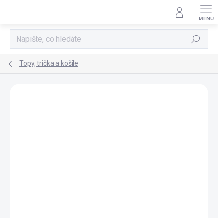
Přejít
na
obsah
Hledat
Topy, trička a košile
Neohodnoceno
Podrobnosti hodnocení