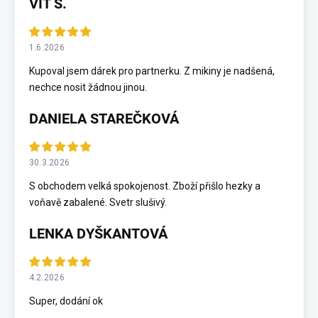
VÍT Š.
1.6.2026
Kupoval jsem dárek pro partnerku. Z mikiny je nadšená,
nechce nosit žádnou jinou.
DANIELA STAREČKOVÁ
30.3.2026
S obchodem velká spokojenost. Zboží přišlo hezky a
voňavě zabalené. Svetr slušivý.
LENKA DYŠKANTOVÁ
4.2.2026
Super, dodání ok