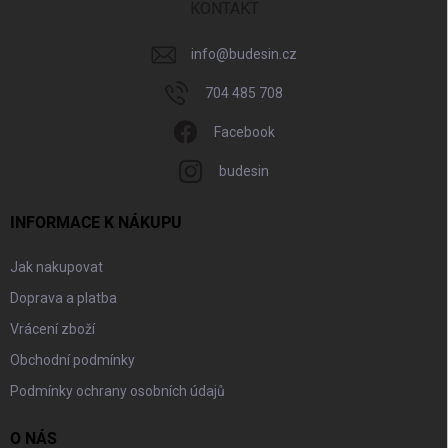
í
KONTAKT
info
@
budesin.cz
704 485 708
Facebook
budesin
INFORMACE K NÁKUPU
Jak nakupovat
Doprava a platba
Vrácení zboží
Obchodní podmínky
Podmínky ochrany osobních údajů
O NÁS