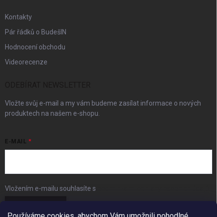
Kontakty
Pár řádků o BudešIN
Hodnocení obchodu
Videorecenze
ODEBÍRAT NEWSLETTER
Vložte svůj e-mail a my vám budeme zasílat informace o nových
produktech na našem e-shopu.
E-MAIL
Vložením e-mailu souhlasíte s
podmínkami ochrany osobních údajů
Přihlásit se
Používáme cookies, abychom Vám umožnili pohodlné