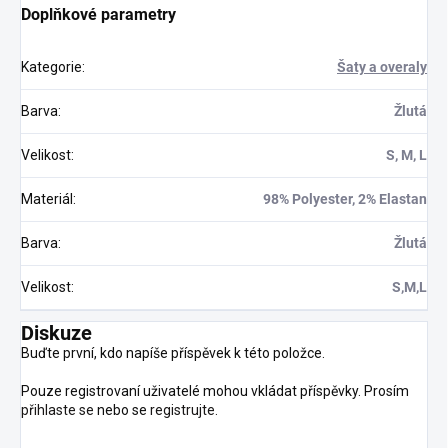
Doplňkové parametry
Kategorie
:
Šaty a overaly
Barva
:
Žlutá
Velikost
:
S, M, L
Materiál
:
98% Polyester, 2% Elastan
Barva
:
Žlutá
Velikost
:
S,M,L
Diskuze
Buďte první, kdo napíše příspěvek k této položce.
Pouze registrovaní uživatelé mohou vkládat příspěvky. Prosím
přihlaste se
nebo se
registrujte
.