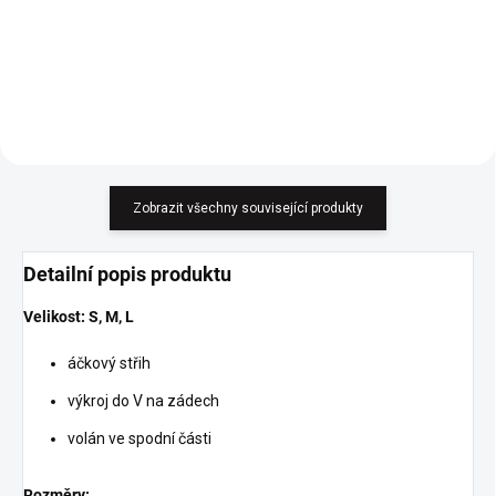
Do košíku
Zobrazit všechny související produkty
Detailní popis produktu
Velikost: S, M, L
áčkový střih
výkroj do V na zádech
volán ve spodní části
Rozměry: