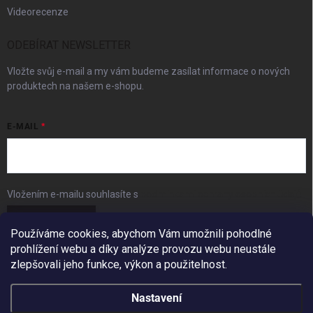
Videorecenze
ODEBÍRAT NEWSLETTER
Vložte svůj e-mail a my vám budeme zasílat informace o nových
produktech na našem e-shopu.
E-MAIL
Vložením e-mailu souhlasíte s
podmínkami ochrany osobních údajů
Přihlásit se
Používáme cookies, abychom Vám umožnili pohodlné
prohlížení webu a díky analýze provozu webu neustále
FACEBOOK
zlepšovali jeho funkce, výkon a použitelnost.
Nastavení