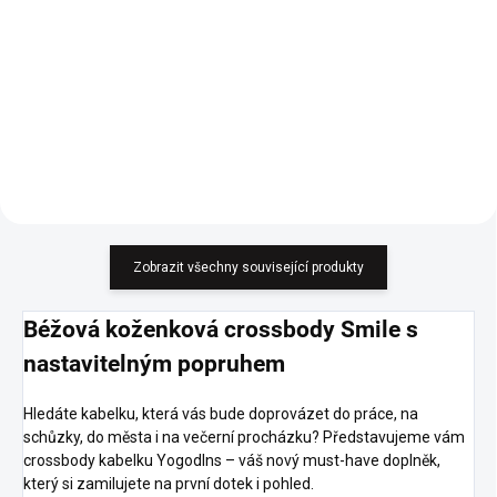
Legíny, které ani necítíš!
Pohodlný letní kousek. Šaty
Miriyan - video
Zobrazit všechny související produkty
Béžová koženková crossbody Smile s
nastavitelným popruhem
Hledáte kabelku, která vás bude doprovázet do práce, na
schůzky, do města i na večerní procházku? Představujeme vám
crossbody kabelku Yogodlns – váš nový must-have doplněk,
který si zamilujete na první dotek i pohled.