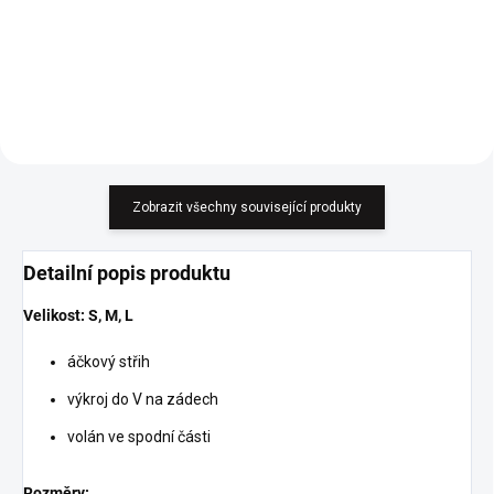
Do košíku
Zobrazit všechny související produkty
Detailní popis produktu
Velikost: S, M, L
áčkový střih
výkroj do V na zádech
volán ve spodní části
Rozměry: