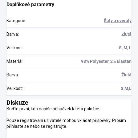
Doplňkové parametry
Kategorie
:
Šaty a overaly
Barva
:
Žlutá
Velikost
:
S, M, L
Materiál
:
98% Polyester, 2% Elastan
Barva
:
Žlutá
Velikost
:
S,M,L
Diskuze
Buďte první, kdo napíše příspěvek k této položce.
Pouze registrovaní uživatelé mohou vkládat příspěvky. Prosím
přihlaste se
nebo se
registrujte
.