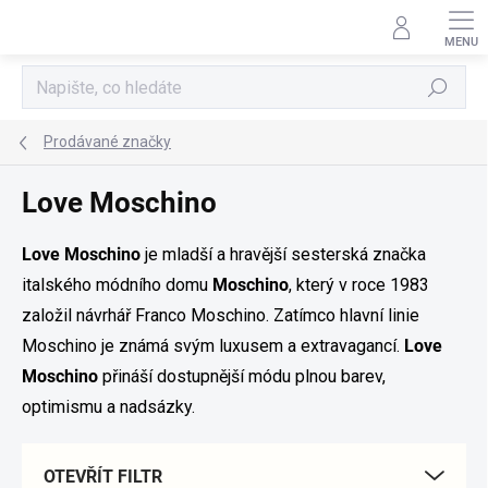
Přejít
na
obsah
Hledat
Prodávané značky
Love Moschino
Love Moschino
je mladší a hravější sesterská značka
italského módního domu
Moschino
, který v roce 1983
založil návrhář Franco Moschino. Zatímco hlavní linie
Moschino je známá svým luxusem a extravagancí.
Love
Moschino
přináší dostupnější módu plnou barev,
optimismu a nadsázky.
OTEVŘÍT FILTR