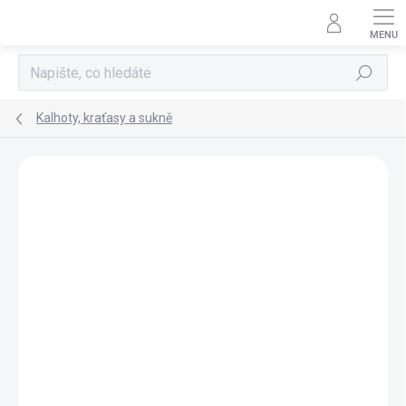
Přejít
na
obsah
Hledat
Kalhoty, kraťasy a sukně
Neohodnoceno
Podrobnosti hodnocení