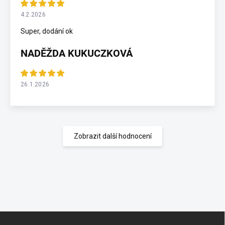
4.2.2026
Super, dodání ok
NADĚŽDA KUKUCZKOVÁ
26.1.2026
Zobrazit další hodnocení
Z