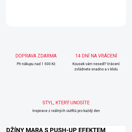
DETAILNÍ INFORMACE
ZEPTAT SE
HLÍDAT
DOPRAVA ZDARMA
14 DNÍ NA VRÁCENÍ
Při nákupu nad 1 500 Kč
Kousek vám nesedl? Vrácení
zvládnete snadno a v klidu
STYL, KTERÝ UNOSÍTE
Inspirace z reálných outfitů pro každý den
DŽÍNY MARA S PUSH-UP EFEKTEM