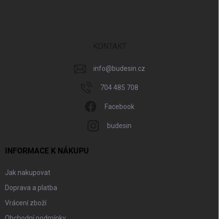
á
p
a
t
í
KONTAKT
info
@
budesin.cz
704 485 708
Facebook
budesin
INFORMACE K NÁKUPU
Jak nakupovat
Doprava a platba
Vrácení zboží
Obchodní podmínky