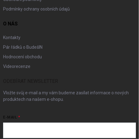
Podmínky ochrany osobních údajů
O NÁS
Kontakty
Pár řádků o BudešIN
Hodnocení obchodu
Videorecenze
ODEBÍRAT NEWSLETTER
Vložte svůj e-mail a my vám budeme zasílat informace o nových
produktech na našem e-shopu.
E-MAIL