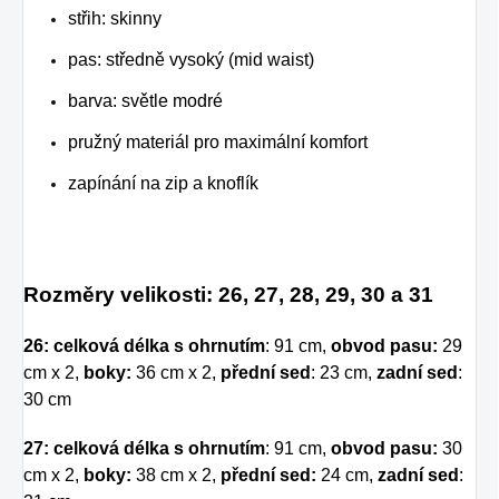
střih: skinny
pas: středně vysoký (mid waist)
barva: světle modré
pružný materiál pro maximální komfort
zapínání na zip a knoflík
Rozměry velikosti: 26, 27, 28, 29, 30 a 31
26:
celková délka s ohrnutím
: 91 cm,
obvod pasu:
29
cm x 2,
boky:
36 cm x 2,
přední sed
: 23 cm,
zadní sed
:
30 cm
27: celková délka s ohrnutím
: 91 cm,
obvod pasu:
30
cm x 2,
boky:
38 cm x 2,
přední sed:
24 cm,
zadní sed
: