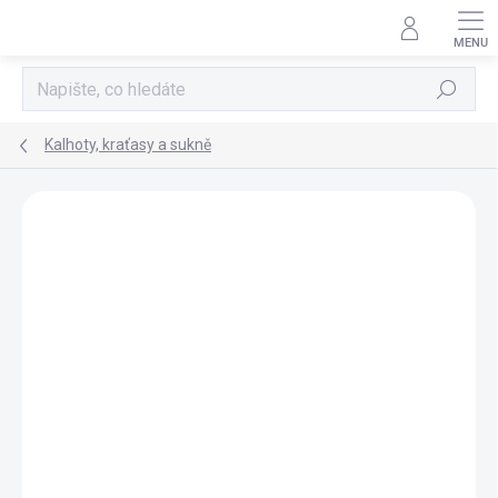
Přejít
na
obsah
Hledat
Kalhoty, kraťasy a sukně
Neohodnoceno
Podrobnosti hodnocení
BESTSELLER