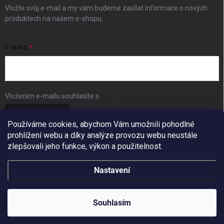
Vložte svůj e-mail a my vám budeme zasílat informace o nových
produktech na našem e-shopu.
E-MAIL
Vložením e-mailu souhlasíte s
podmínkami ochrany osobních údajů
Přihlásit se
Používáme cookies, abychom Vám umožnili pohodlné
prohlížení webu a díky analýze provozu webu neustále
FACEBOOK
zlepšovali jeho funkce, výkon a použitelnost.
Nastavení
Copyright 2026
BudešIN
. Všechna práva vyhrazena.
Redesign by
Filipesmedia 🧡
Souhlasím
Vytvořil Shoptet
10% SLEVA