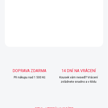
Světle modré skinny džíny s push-up efektem a ohrnutými
nohavicemi, které lichotí postavě a zároveň jsou pohodlné
na celý den.
DETAILNÍ INFORMACE
ZEPTAT SE
HLÍDAT
DOPRAVA ZDARMA
14 DNÍ NA VRÁCENÍ
Při nákupu nad 1 500 Kč
Kousek vám nesedl? Vrácení
zvládnete snadno a v klidu