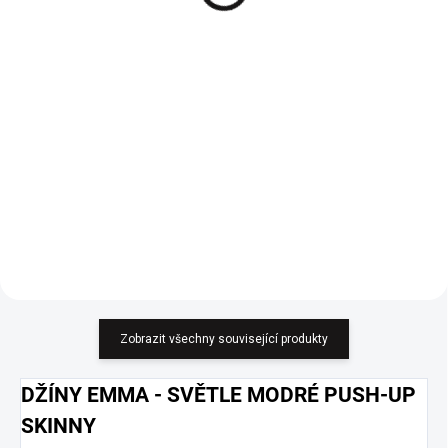
Černé sneakers Aldo
Sako s řasenými rukávy
černé UNI
890 Kč
799 Kč
735,54 Kč bez DPH
660,33 Kč bez DPH
Detail
Do košíku
Elegantní a všestranné sako. UNI
velikost.
Zobrazit všechny související produkty
DŽÍNY EMMA - SVĚTLE MODRÉ PUSH-UP
SKINNY