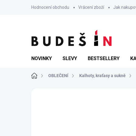
Přejít
Hodnocení obchodu
Vrácení zboží
Jak nakupo
na
obsah
NOVINKY
SLEVY
BESTSELLERY
KA
Domů
OBLEČENÍ
Kalhoty, kraťasy a sukně
Neohodnoceno
Podrobnosti hodn
BESTSELLER