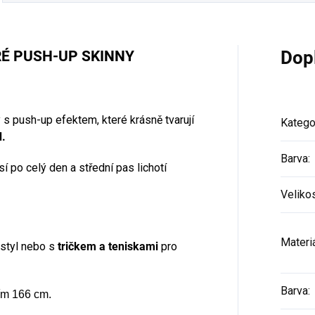
RÉ PUSH-UP SKINNY
Dop
s push-up efektem, které krásně tvarují
Katego
d.
Barva
:
 po celý den a střední pas lichotí
Veliko
Materi
 styl nebo s
tričkem a teniskami
pro
Barva
:
ím 166 cm.