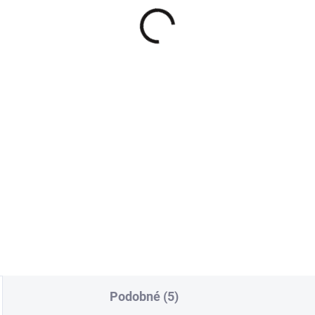
ko s řasenými rukávy
Bílé tričko basic Vasili
rné UNI
229 Kč
9 Kč
189,26 Kč bez DPH
,33 Kč bez DPH
Detai
Do košíku
antní a všestranné sako. UNI
kost.
Podobné (5)