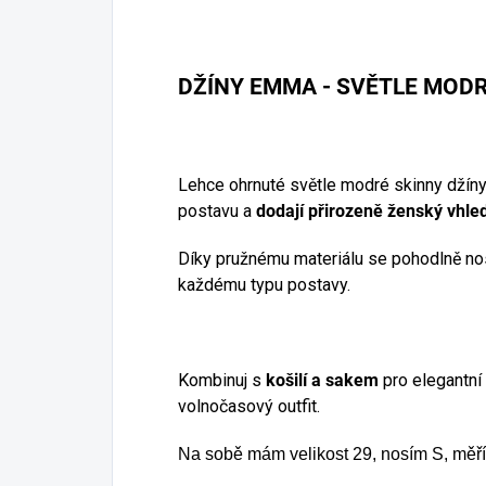
DŽÍNY EMMA - SVĚTLE MOD
Lehce ohrnuté světle modré skinny džíny 
postavu a
dodají přirozeně ženský vhle
Díky pružnému materiálu se pohodlně nosí
každému typu postavy.
Kombinuj s
košilí a sakem
pro elegantní
volnočasový outfit.
Na sobě mám velikost 29, nosím S, měř