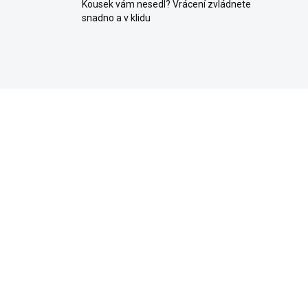
Kousek vám nesedl? Vrácení zvládnete
snadno a v klidu
ELLER