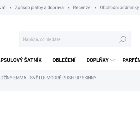
vat
Způsob platby a doprava
Recenze
Obchodní podmínky
Hledat
PSULOVÝ ŠATNÍK
OBLEČENÍ
DOPLŇKY
PARFÉ
DŽÍNY EMMA - SVĚTLE MODRÉ PUSH-UP SKINNY
ocení
690 Kč
Měrná
ZVOLTE VARIANTU