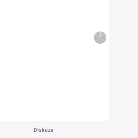
ki
Oversize svetr na
zapínání hnědý uni
Další
produkt
599 Kč
495,04 Kč bez DPH
l
Do košíku
Pro milovnice oversize kousků.
Velmi hladký a měkký svetr.
Diskuze