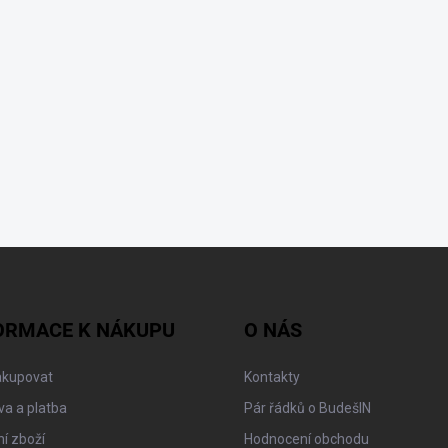
ORMACE K NÁKUPU
O NÁS
akupovat
Kontakty
a a platba
Pár řádků o BudešIN
í zboží
Hodnocení obchodu