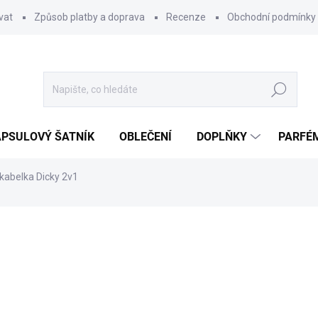
vat
Způsob platby a doprava
Recenze
Obchodní podmínky
Hledat
PSULOVÝ ŠATNÍK
OBLEČENÍ
DOPLŇKY
PARFÉ
kabelka Dicky 2v1
ocení
599 Kč
Měrná
SKLADEM