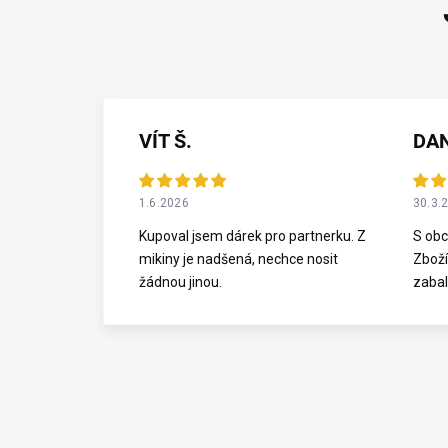
VÍT Š.
DA
1.6.2026
30.3.
Kupoval jsem dárek pro partnerku. Z
S obc
mikiny je nadšená, nechce nosit
Zboží
žádnou jinou.
zabal