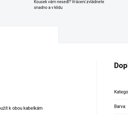
Kousek vám nesedl? Vrácení zvládnete
snadno a v klidu
Dop
Katego
Barva
:
oužít k obou kabelkám