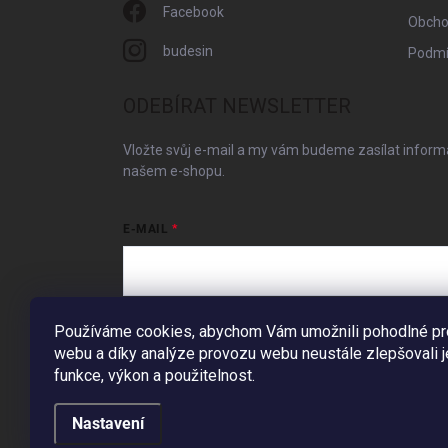
Facebook
Obcho
budesin
Podmí
ODEBÍRAT NEWSLETTER
Vložte svůj e-mail a my vám budeme zasílat infor
našem e-shopu.
E-MAIL
Vložením e-mailu souhlasíte s
podmínkami ochrany 
Používáme cookies, abychom Vám umožnili pohodlné pro
webu a díky analýze provozu webu neustále zlepšovali 
Přihlásit se
funkce, výkon a použitelnost.
Nastavení
Copyright 2026
BudešIN
. Všechna práva vyhrazena.