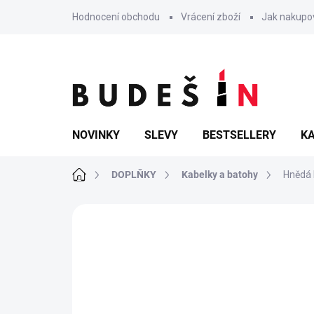
Přejít
Hodnocení obchodu
Vrácení zboží
Jak nakupo
na
obsah
NOVINKY
SLEVY
BESTSELLERY
KA
Domů
DOPLŇKY
Kabelky a batohy
Hnědá 
Neohodnoceno
Podrobnosti hodn
POSLEDNÍ KUSY