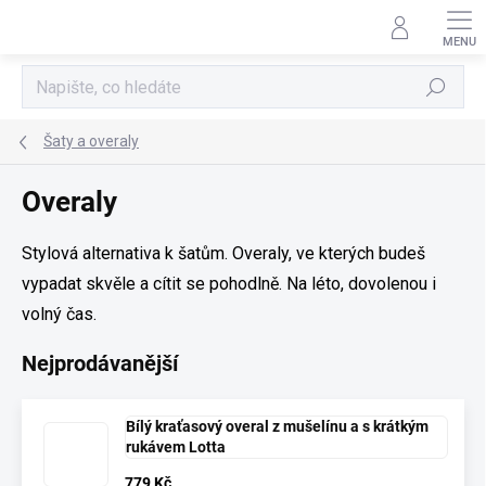
Přejít
na
obsah
Hledat
Šaty a overaly
Overaly
Stylová alternativa k šatům. Overaly, ve kterých budeš
vypadat skvěle a cítit se pohodlně. Na léto, dovolenou i
volný čas.
Nejprodávanější
Bílý kraťasový overal z mušelínu a s krátkým
rukávem Lotta
779 Kč