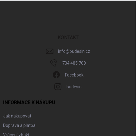
Z
á
p
a
t
í
KONTAKT
info
@
budesin.cz
704 485 708
Facebook
budesin
INFORMACE K NÁKUPU
Jak nakupovat
Doprava a platba
Vrácení zboží