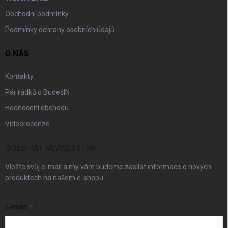
Obchodní podmínky
Podmínky ochrany osobních údajů
O NÁS
Kontakty
Pár řádků o BudešIN
Hodnocení obchodu
Videorecenze
ODEBÍRAT NEWSLETTER
Vložte svůj e-mail a my vám budeme zasílat informace o nových
produktech na našem e-shopu.
E-MAIL