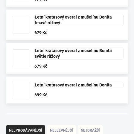
Letní kraťasový overal z mušelínu Bonita
tmavě růžový
679 Kč
Letní kraťasový overal z mušelínu Bonita
světle růžový
679 Kč
Letní kraťasový overal z mušelínu Bonita
699 Kč
Ř
a
NEJPRODÁVANĚJŠÍ
NEJLEVNĚJŠÍ
NEJDRAŽŠÍ