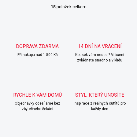
15
položek celkem
O
v
l
á
d
a
c
DOPRAVA ZDARMA
14 DNÍ NA VRÁCENÍ
í
Při nákupu nad 1 500 Kč
p
Kousek vám nesedl? Vrácení
zvládnete snadno a v klidu
r
v
k
y
v
ý
RYCHLE K VÁM DOMŮ
STYL, KTERÝ UNOSÍTE
p
i
Objednávky odesíláme bez
Inspirace z reálných outfitů pro
s
zbytečného čekání
každý den
u