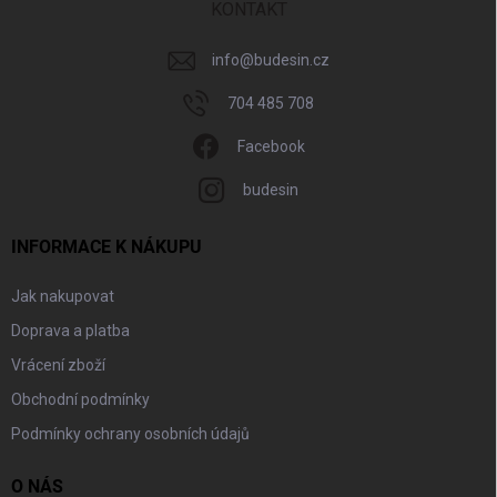
í
KONTAKT
info
@
budesin.cz
704 485 708
Facebook
budesin
INFORMACE K NÁKUPU
Jak nakupovat
Doprava a platba
Vrácení zboží
Obchodní podmínky
Podmínky ochrany osobních údajů
O NÁS