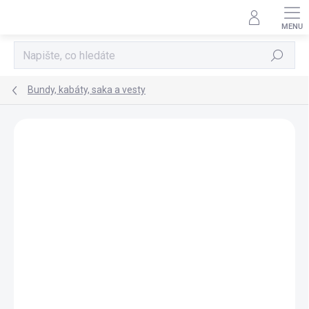
Přejít
na
obsah
Hledat
Bundy, kabáty, saka a vesty
Neohodnoceno
Podrobnosti hodnocení