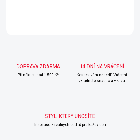
UNI velikost - sluší S,M,L.
DETAILNÍ INFORMACE
ZEPTAT SE
HLÍDAT
DOPRAVA ZDARMA
14 DNÍ NA VRÁCENÍ
Při nákupu nad 1 500 Kč
Kousek vám nesedl? Vrácení
zvládnete snadno a v klidu
STYL, KTERÝ UNOSÍTE
Inspirace z reálných outfitů pro každý den