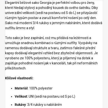
Elegantní béžové sako Georgia je perfektní volbou pro ženy,
které hledají stylový a pohodlný kousek do svého šatníku. Díky
univerzální velikosti (sedí na postavu od S do L) se přizpůsobí
různým typům postav a zaručí komfortní nošení po celý den.
Sako má moderní 3/4 rukávy s jemným nabíráním, které dodává
outfitu šmrnc a styl.
Toto sako je bez zapínání, což mu přidává na ležérnosti a
umožňuje snadnou kombinaci s různými outfity. Vycpávky na
ramenou dodávají struktuře a tvaru, zatímco falešné přední
kapsy dodávají elegantní vzhled bez zbytečné objemnosti. Je
vyrobeno ze 100% polyesteru, který je příjemný na dotek a
zajišťuje pohodlné nošení jak v kanceláři, tak při neformálních
příležitostech.
Klíčové vlastnosti:
Materiál
: 100% polyester
Velikost
: UNI (sedí na postavu od S po L)
Rukávy
: 3/4 rukávy s nabíráním