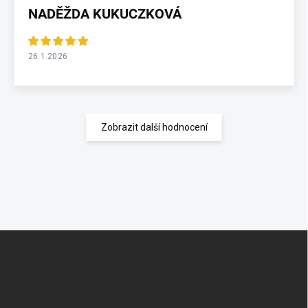
NADĚŽDA KUKUCZKOVÁ
26.1.2026
Zobrazit další hodnocení
Z
á
p
a
t