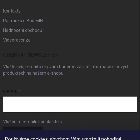
Kontakty
Pár řádků o BudešIN
Hodnocení obchodu
Videorecenze
ODEBÍRAT NEWSLETTER
Vložte svůj e-mail a my vám budeme zasílat informace o nových
produktech na našem e-shopu.
E-MAIL
Vložením e-mailu souhlasíte s
podmínkami ochrany osobních údajů
Přihlásit se
Používáme cookies, abychom Vám umožnili pohodlné