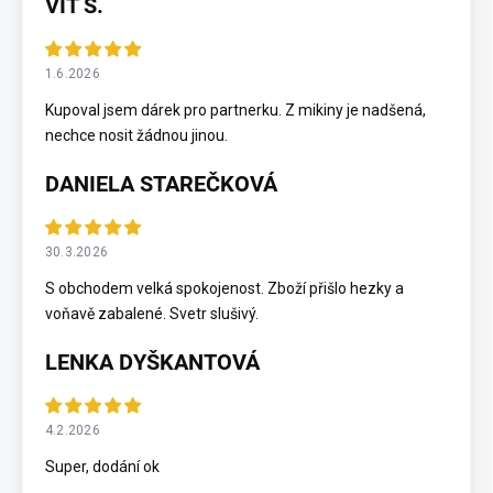
VÍT Š.
1.6.2026
Kupoval jsem dárek pro partnerku. Z mikiny je nadšená,
nechce nosit žádnou jinou.
DANIELA STAREČKOVÁ
30.3.2026
S obchodem velká spokojenost. Zboží přišlo hezky a
voňavě zabalené. Svetr slušivý.
LENKA DYŠKANTOVÁ
4.2.2026
Super, dodání ok