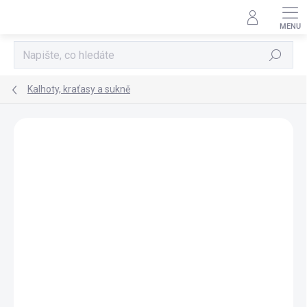
Přejít
na
obsah
Hledat
Kalhoty, kraťasy a sukně
Neohodnoceno
Podrobnosti hodnocení