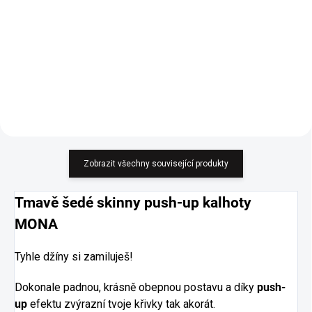
Do košíku
Do košíku
Pro milovnice oversize kousků.
Pro milovnice oversize kousků.
Velmi hladký a měkký svetr.
Velmi hladký a měkký svetr.
Zobrazit všechny související produkty
Tmavě šedé skinny push-up kalhoty
MONA
Tyhle džíny si zamiluješ!
Dokonale padnou, krásně obepnou postavu a díky
push-
up
efektu zvýrazní tvoje křivky tak akorát.