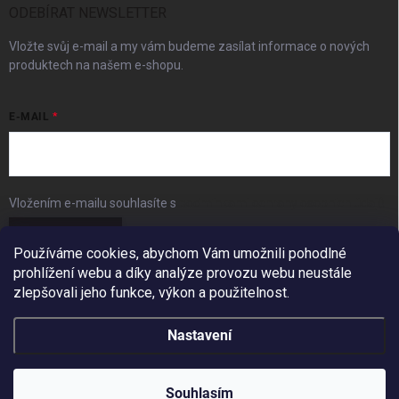
ODEBÍRAT NEWSLETTER
Vložte svůj e-mail a my vám budeme zasílat informace o nových
produktech na našem e-shopu.
E-MAIL
Vložením e-mailu souhlasíte s
podmínkami ochrany osobních údajů
Přihlásit se
Používáme cookies, abychom Vám umožnili pohodlné
prohlížení webu a díky analýze provozu webu neustále
FACEBOOK
zlepšovali jeho funkce, výkon a použitelnost.
Nastavení
Copyright 2026
BudešIN
. Všechna práva vyhrazena.
Redesign by
Filipesmedia 🧡
Souhlasím